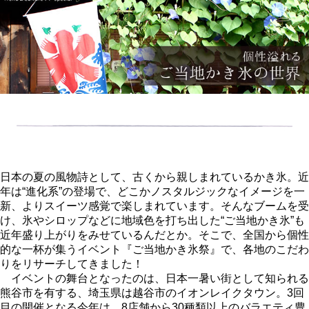
日本の夏の風物詩として、古くから親しまれているかき氷。近
年は“進化系”の登場で、どこかノスタルジックなイメージを一
新、よりスイーツ感覚で楽しまれています。そんなブームを受
け、氷やシロップなどに地域色を打ち出した“ご当地かき氷”も
近年盛り上がりをみせているんだとか。そこで、全国から個性
的な一杯が集うイベント『ご当地かき氷祭』で、各地のこだわ
りをリサーチしてきました！
イベントの舞台となったのは、日本一暑い街として知られる
熊谷市を有する、埼玉県は越谷市のイオンレイクタウン。3回
目の開催となる今年は、8店舗から30種類以上のバラエティ豊