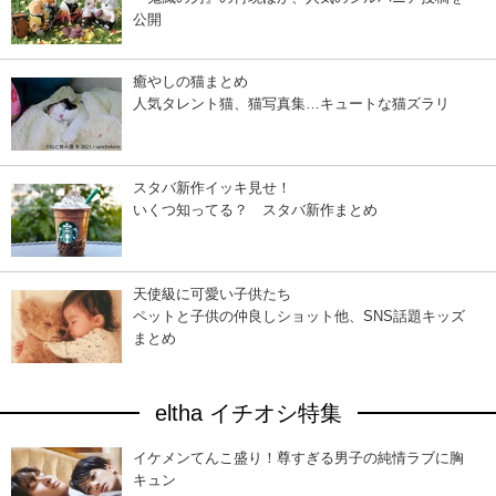
公開
癒やしの猫まとめ
人気タレント猫、猫写真集…キュートな猫ズラリ
スタバ新作イッキ見せ！
いくつ知ってる？ スタバ新作まとめ
天使級に可愛い子供たち
ペットと子供の仲良しショット他、SNS話題キッズ
まとめ
eltha イチオシ特集
イケメンてんこ盛り！尊すぎる男子の純情ラブに胸
キュン