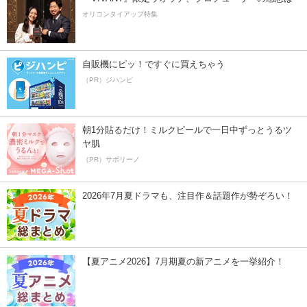
オリコンタイアップ特集
自販機にピッ！ですぐに買えちゃう
（PR）ジハンピ
朝1分貼るだけ！ミルクピールで一日中ずっとうるツ
ヤ肌
（PR）サボリーノ
2026年7月夏ドラマも、注目作＆話題作が勢ぞろい！
【夏アニメ2026】7月期夏の新アニメを一挙紹介！