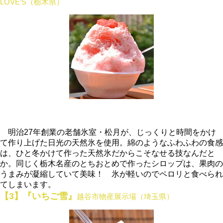
LOVE’S（栃木県）
明治27年創業の老舗氷室・松月が、じっくりと時間をかけ
て作り上げた日光の天然氷を使用。綿のようなふわふわの食感
は、ひと冬かけて作った天然氷だからこそなせる技なんだと
か。同じく栃木名産のとちおとめで作ったシロップは、果肉の
うまみが凝縮していて美味！ 氷が軽いのでペロリと食べられ
てしまいます。
【3】『いちご雪』
越谷市物産展示場（埼玉県）