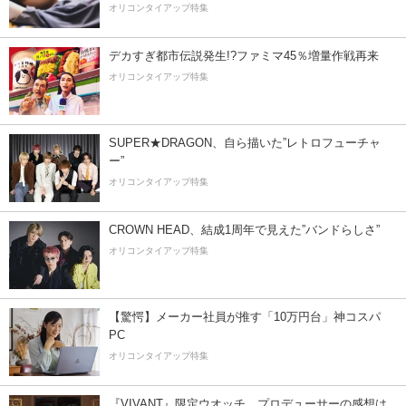
オリコンタイアップ特集
デカすぎ都市伝説発生!?ファミマ45％増量作戦再来
オリコンタイアップ特集
SUPER★DRAGON、自ら描いた”レトロフューチャ
ー”
オリコンタイアップ特集
CROWN HEAD、結成1周年で見えた”バンドらしさ”
オリコンタイアップ特集
【驚愕】メーカー社員が推す「10万円台」神コスパ
PC
オリコンタイアップ特集
『VIVANT』限定ウオッチ、プロデューサーの感想は