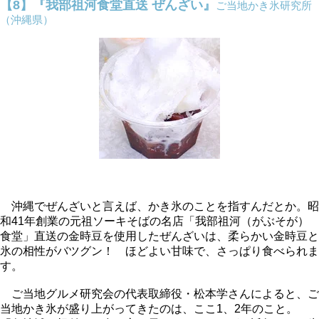
【8】『我部祖河食堂直送 ぜんざい』
ご当地かき氷研究所
（沖縄県）
沖縄でぜんざいと言えば、かき氷のことを指すんだとか。昭
和41年創業の元祖ソーキそばの名店「我部祖河（がぶそが）
食堂」直送の金時豆を使用したぜんざいは、柔らかい金時豆と
氷の相性がバツグン！ ほどよい甘味で、さっぱり食べられま
す。
ご当地グルメ研究会の代表取締役・松本学さんによると、ご
当地かき氷が盛り上がってきたのは、ここ1、2年のこと。