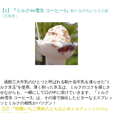
【1】『ミルクde雪氷 コーヒー3』
駒ケ岳牛乳ピカタの森
（北海道）
函館三大牛乳のひとつと呼ばれる駒ケ岳牛乳を凍らせた“ミ
ルク氷玉”を使用。薄く削った氷玉は、ミルクのコクを感じさ
せながらも、一瞬にして口の中に溶けていきます。『ミルク
de雪氷 コーヒー3』は、その場で抽出したビターなエスプレッ
ソとミルクの相性がバツグン！
【2】『特製いちご果肉入とちおとめミルク』
かき氷Shop