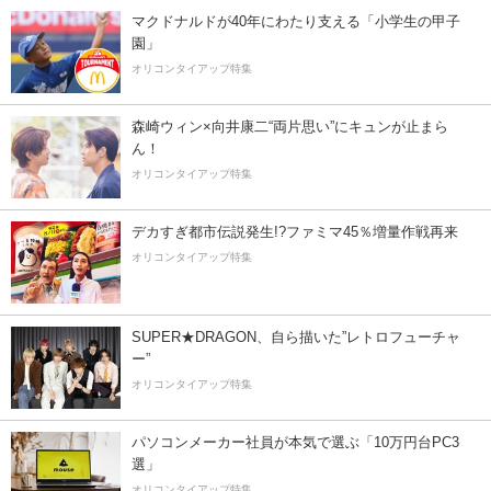
マクドナルドが40年にわたり支える「小学生の甲子
園」
オリコンタイアップ特集
森崎ウィン×向井康二“両片思い”にキュンが止まら
ん！
オリコンタイアップ特集
デカすぎ都市伝説発生!?ファミマ45％増量作戦再来
オリコンタイアップ特集
SUPER★DRAGON、自ら描いた”レトロフューチャ
ー”
オリコンタイアップ特集
パソコンメーカー社員が本気で選ぶ「10万円台PC3
選」
オリコンタイアップ特集