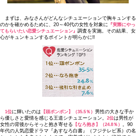
まずは、みなさんがどんなシチュエーションで胸キュンする
のかを確かめるために、20～40代の女性を対象に
『実際にやっ
てもらいたい恋愛シチュエーション』
調査を実施。その結果、女
心がキュンキュンするポイントが明らかに!!
1位
に輝いたのは
【頭ポンポン】（35.5％）
男性の大きな手か
ら優しさと愛情を感じる王道シチュエーション。
2位
は男性が
女性の背後からそっと抱き寄せる
【なろ抱き】（24.8％）
。90
年代の人気恋愛ドラマ『あすなろ白書』（フジテレビ系）の名