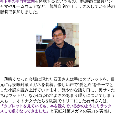
キドキの非日常空間
を体験するというもの。参加者は全員パジ
ャマやルームウェアなど、普段自宅でリラックスしている時の
服装で参加しました。
薄暗くなった会場に現れた石田さんは手にタブレットを、目
元には安眠対策メガネを装着。優しい声で“愛と絆”をテーマと
した小説を読み上げていきます。艶やかな語り口に、奥サマた
ちはウットリ。なかには心地よさのあまり眠りについてしまう
人も…。オトナ女子たちを朗読でトリコにした石田さんは、
「タブレットを見ていても、本を読んでいるかのようにリラック
スして眠くなってきました」
と安眠対策メガネの実力を実感し