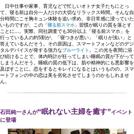
日中仕事や家事、育児などで忙しいオトナ女子たちにとっ
て、寝る前は自分一人だけの大切なリラックス時間。そんな自
分時間にこそ胸キュン体験を追い求め、非日常感に浸っていた
いものですが、この
「寝る前スマホ」
習慣が眠りの質を落とす
ことに…。実際、同社調査でも30分以上「寝る前スマホ」を
行っている人の約5割が、「寝つきが悪い」「眠りが浅い」と
答えているんだそう。その原因は、スマートフォンなどのデジ
タルデバイスが発する強力な
ブルーライト
。この光を夜間に浴
び続けることで、体内時計が狂ってしまい睡眠の質が下がって
しまうんだそう。睡眠の質の低下は、肌や精神的にも悪影響を
及ぼすことに。恋をするとキレイになるとはいうものの、スマ
ートフォンの中の恋は美を劣化させてしまうのかもしれませ
ん。
“眠れない主婦を癒す”
石田純一さんが
イベント
に登場