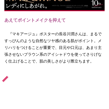
あえてポイントメイクを抑えて
『マキアージュ』ポスターの長谷川潤さんは、まるで
すっぴんのような自然なツヤ感のある肌がポイント。メ
リハリをつけることが重要で、目元や口元は、あまり主
張させないブラウン系のアイシャドウを使ってさりげな
く仕上げることで、肌の美しさがより際立ちます。
『
マ
』
キ
ア