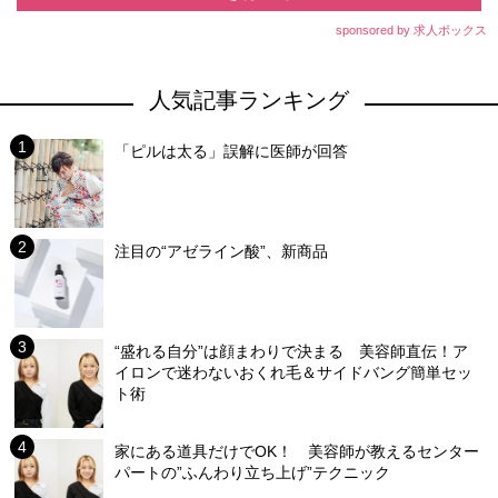
sponsored by 求人ボックス
人気記事ランキング
「ピルは太る」誤解に医師が回答
注目の“アゼライン酸”、新商品
“盛れる自分”は顔まわりで決まる 美容師直伝！ア
イロンで迷わないおくれ毛＆サイドバング簡単セッ
ト術
家にある道具だけでOK！ 美容師が教えるセンター
パートの”ふんわり立ち上げ”テクニック