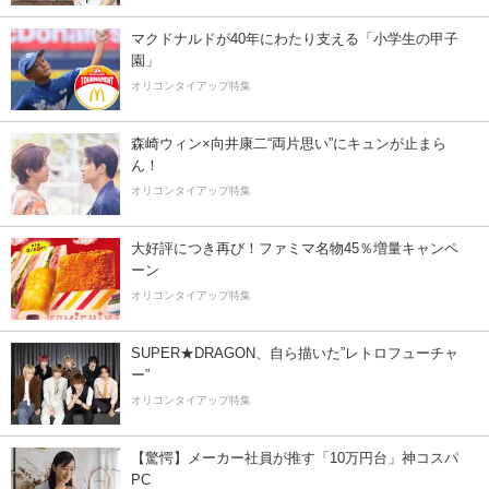
マクドナルドが40年にわたり支える「小学生の甲子
園」
オリコンタイアップ特集
森崎ウィン×向井康二“両片思い”にキュンが止まら
ん！
オリコンタイアップ特集
大好評につき再び！ファミマ名物45％増量キャンペ
ーン
オリコンタイアップ特集
SUPER★DRAGON、自ら描いた”レトロフューチャ
ー”
オリコンタイアップ特集
【驚愕】メーカー社員が推す「10万円台」神コスパ
PC