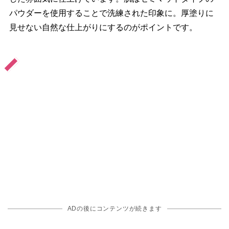
パウダーを使用することで洗練された印象に。厚塗りに
見せない自然な仕上がりにするのがポイントです。
『
マ
』
キ
ア
ADの後にコンテンツが続きます