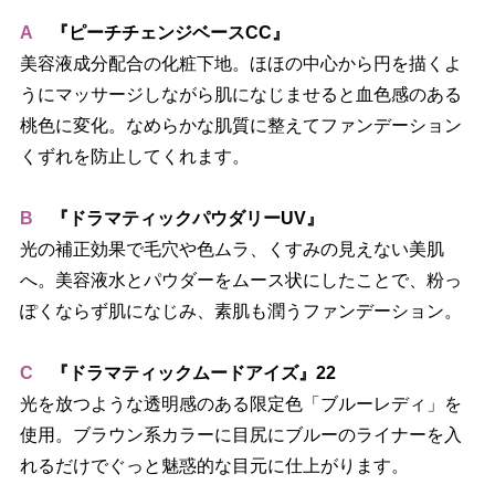
A
『ピーチチェンジベースCC』
美容液成分配合の化粧下地。ほほの中心から円を描くよ
うにマッサージしながら肌になじませると血色感のある
桃色に変化。なめらかな肌質に整えてファンデーション
くずれを防止してくれます。
B
『ドラマティックパウダリーUV』
光の補正効果で毛穴や色ムラ、くすみの見えない美肌
へ。美容液水とパウダーをムース状にしたことで、粉っ
ぽくならず肌になじみ、素肌も潤うファンデーション。
C
『ドラマティックムードアイズ』22
光を放つような透明感のある限定色「ブルーレディ」を
使用。ブラウン系カラーに目尻にブルーのライナーを入
れるだけでぐっと魅惑的な目元に仕上がります。