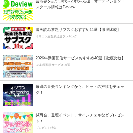
芸能界を志す10代～20代を応援！オーディション・
スクール情報はDeview
漫画読み放題サブスクおすすめ11選【徹底比較】
オリコン顧客満足度ランキング
2026年動画配信サービスおすすめ40選【徹底比較】
CS動画配信サービス20選
毎週の音楽ランキングから、ヒットの推移をチェッ
ク！
試写会、登壇イベント、サインチェキなどプレゼン
ト！
プレゼント特集