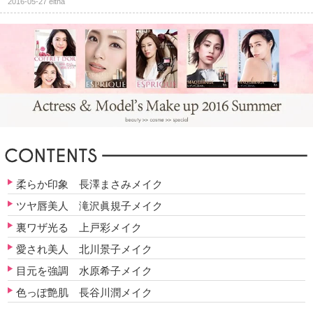
2016-05-27
eltha
柔らか印象 長澤まさみメイク
ツヤ唇美人 滝沢眞規子メイク
裏ワザ光る 上戸彩メイク
愛され美人 北川景子メイク
目元を強調 水原希子メイク
色っぽ艶肌 長谷川潤メイク