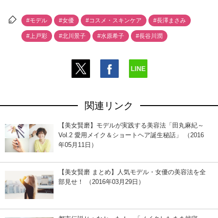
#モデル
#女優
#コスメ・スキンケア
#長澤まさみ
#上戸彩
#北川景子
#水原希子
#長谷川潤
関連リンク
【美女賢磨】モデルが実践する美容法「田丸麻紀～
Vol.2 愛用メイク＆ショートヘア誕生秘話」 （2016
年05月11日）
【美女賢磨 まとめ】人気モデル・女優の美容法を全
部見せ！ （2016年03月29日）