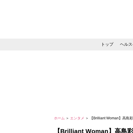
トップ
ヘルス
メイク・コスメ・スキ
ホーム
＞
エンタメ
＞ 【Brilliant Woma
【Brilliant Woma