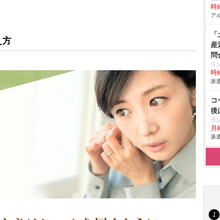
時給
アル
「
え方
産
問
ラ
時給
派遣
コ
後
ラ
月
派遣