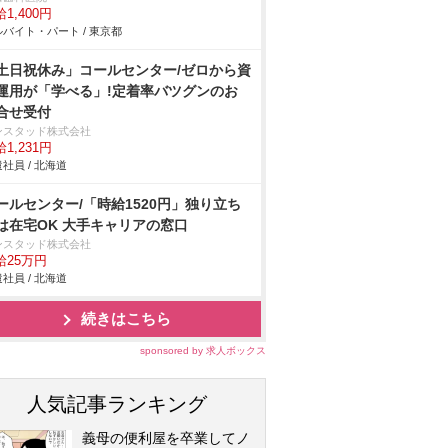
1,400円
バイト・パート / 東京都
土日祝休み」コールセンター/ゼロから資
運用が「学べる」!定着率バツグンのお
合せ受付
ンスタッド株式会社
1,231円
社員 / 北海道
ールセンター/「時給1520円」独り立ち
は在宅OK 大手キャリアの窓口
ンスタッド株式会社
給25万円
社員 / 北海道
続きはこちら
sponsored by 求人ボックス
人気記事ランキング
義母の便利屋を卒業してノ