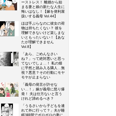
ーストレス！ 離婚から始
まる妻と娘の新たな人生に
悔いはなし！【嫁を便利屋
扱いする義母 Vol.44】
ほぼ手ぶらなのに彼女の荷
物は持ちたくない？ 彼を
理解できないけど楽しまな
いともったいない！【あな
たが理解できません
Vol.8】
「あら、ごめんなさい
ね？」って絶対悪いと思っ
てないでしょ…！ 私の畑
に平然と踏み入る隣人…無
視？悪意？その行動にモヤ
モヤが止まらない
「義母の発言が許せな
い…！」嫁が義母に怒り爆
発！ 夫は仕方ないと言う
けれど諦めるべき？
「うるさいから子どもを連
れて外に行って？」夫が睡
眠3時間でボロボロの妻に