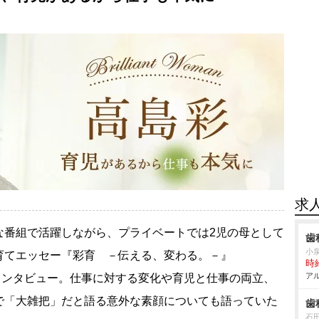
求
な番組で活躍しながら、プライベートでは2児の母として
歯
小
育てエッセー『彩育 －伝える、変わる。－』
時給
アル
にインタビュー。仕事に対する変化や育児と仕事の両立、
で「大雑把」だと語る意外な素顔についても語っていた
歯
石