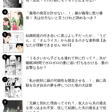
「義母の発言が許せない…！」嫁が義母に怒り爆
発！ 夫は仕方ないと言うけれど諦めるべき？
結婚前提の付き合いに喜ぶよし子だったが…「うど
ん」と「オムライス」から始まる小さな違和感【あ
なたが理解できません Vol.5】
「うるさいから子どもを連れて外に行って？」夫が
睡眠3時間でボロボロの妻に追い打ちをかける…妻の
反撃なるか？
「私が絶対に娘の可能性を開花させる…！」娘に高
額を注ぎ自分の夢を押しつけた母の大誤算
「元嫁と別れた理由ってそれ？」友人から夫の過去
を突っ込まれ不安…信じて結婚した夫の過去まで信