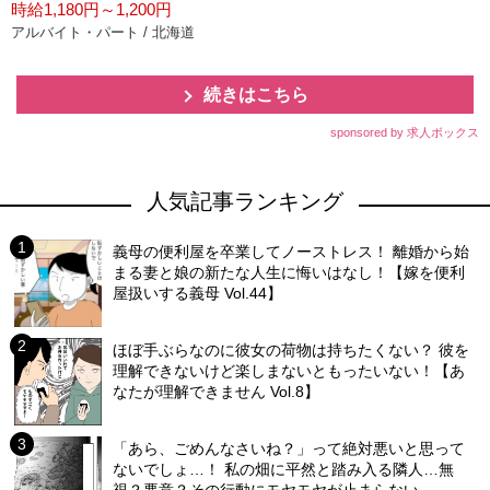
時給1,180円～1,200円
アルバイト・パート / 北海道
続きはこちら
sponsored by 求人ボックス
人気記事ランキング
義母の便利屋を卒業してノーストレス！ 離婚から始
まる妻と娘の新たな人生に悔いはなし！【嫁を便利
屋扱いする義母 Vol.44】
ほぼ手ぶらなのに彼女の荷物は持ちたくない？ 彼を
理解できないけど楽しまないともったいない！【あ
なたが理解できません Vol.8】
「あら、ごめんなさいね？」って絶対悪いと思って
ないでしょ…！ 私の畑に平然と踏み入る隣人…無
視？悪意？その行動にモヤモヤが止まらない