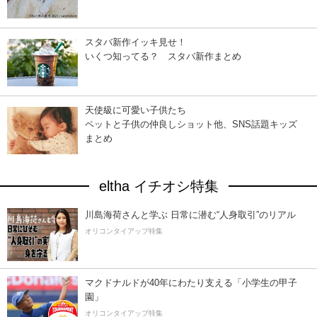
スタバ新作イッキ見せ！
いくつ知ってる？ スタバ新作まとめ
天使級に可愛い子供たち
ペットと子供の仲良しショット他、SNS話題キッズ
まとめ
eltha イチオシ特集
川島海荷さんと学ぶ 日常に潜む“人身取引”のリアル
オリコンタイアップ特集
マクドナルドが40年にわたり支える「小学生の甲子
園」
オリコンタイアップ特集