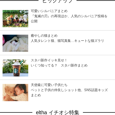
ピックアップ
可愛いシルバニアまとめ
『鬼滅の刃』の再現ほか、人気のシルバニア投稿を
公開
癒やしの猫まとめ
人気タレント猫、猫写真集…キュートな猫ズラリ
スタバ新作イッキ見せ！
いくつ知ってる？ スタバ新作まとめ
天使級に可愛い子供たち
ペットと子供の仲良しショット他、SNS話題キッズ
まとめ
eltha イチオシ特集