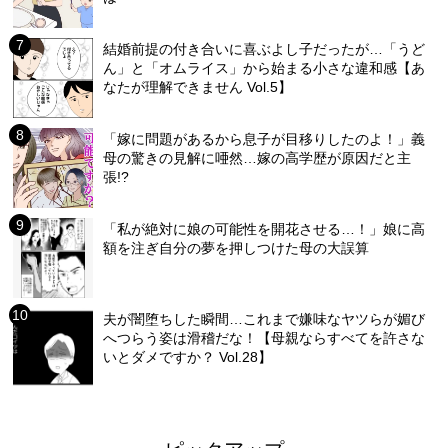
結婚前提の付き合いに喜ぶよし子だったが…「うど
ん」と「オムライス」から始まる小さな違和感【あ
なたが理解できません Vol.5】
「嫁に問題があるから息子が目移りしたのよ！」義
母の驚きの見解に唖然…嫁の高学歴が原因だと主
張!?
「私が絶対に娘の可能性を開花させる…！」娘に高
額を注ぎ自分の夢を押しつけた母の大誤算
夫が闇堕ちした瞬間…これまで嫌味なヤツらが媚び
へつらう姿は滑稽だな！【母親ならすべてを許さな
いとダメですか？ Vol.28】