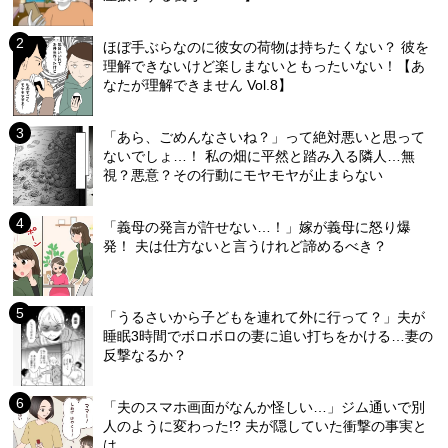
ほぼ手ぶらなのに彼女の荷物は持ちたくない？ 彼を
理解できないけど楽しまないともったいない！【あ
なたが理解できません Vol.8】
「あら、ごめんなさいね？」って絶対悪いと思って
ないでしょ…！ 私の畑に平然と踏み入る隣人…無
視？悪意？その行動にモヤモヤが止まらない
「義母の発言が許せない…！」嫁が義母に怒り爆
発！ 夫は仕方ないと言うけれど諦めるべき？
「うるさいから子どもを連れて外に行って？」夫が
睡眠3時間でボロボロの妻に追い打ちをかける…妻の
反撃なるか？
「夫のスマホ画面がなんか怪しい…」ジム通いで別
人のように変わった!? 夫が隠していた衝撃の事実と
は