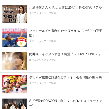
川島海荷さんと学ぶ 日常に潜む“人身取引”のリアル
オリコンタイアップ特集
マクドナルドが40年にわたり支える「小学生の甲子
園」
オリコンタイアップ特集
向井康二イケメンすぎ！純愛『（LOVE SONG）』
オリコンタイアップ特集
デカすぎ都市伝説発生!?ファミマ45％増量作戦再来
オリコンタイアップ特集
SUPER★DRAGON、自ら描いた”レトロフューチャ
ー”