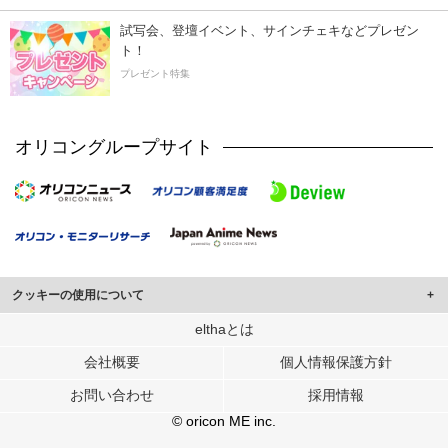
試写会、登壇イベント、サインチェキなどプレゼン
ト！
プレゼント特集
オリコングループサイト
クッキーの使用について
このサイトでは Cookie を使用して、ユーザーに合わせたコンテンツや広告の
elthaとは
表示、ソーシャル メディア機能の提供、広告の表示回数やクリック数の測定を
会社概要
個人情報保護方針
行っています。
また、ユーザーによるサイトの利用状況についても情報を収集し、ソーシャル
お問い合わせ
採用情報
メディアや広告配信、データ解析の各パートナーに提供しています。
各パートナーは、この情報とユーザーが各パートナーに提供した他の情報や、
© oricon ME inc.
ユーザーが各パートナーのサービスを使用したときに収集した他の情報を組み
合わせて使用することがあります。