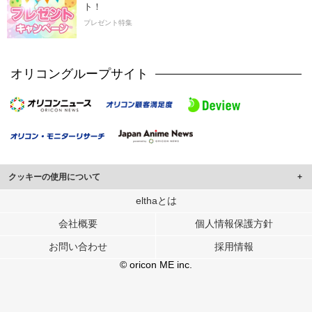
ト！
プレゼント特集
オリコングループサイト
クッキーの使用について
このサイトでは Cookie を使用して、ユーザーに合わせたコンテンツや広告の
elthaとは
表示、ソーシャル メディア機能の提供、広告の表示回数やクリック数の測定を
会社概要
個人情報保護方針
行っています。
また、ユーザーによるサイトの利用状況についても情報を収集し、ソーシャル
お問い合わせ
採用情報
メディアや広告配信、データ解析の各パートナーに提供しています。
各パートナーは、この情報とユーザーが各パートナーに提供した他の情報や、
© oricon ME inc.
ユーザーが各パートナーのサービスを使用したときに収集した他の情報を組み
合わせて使用することがあります。