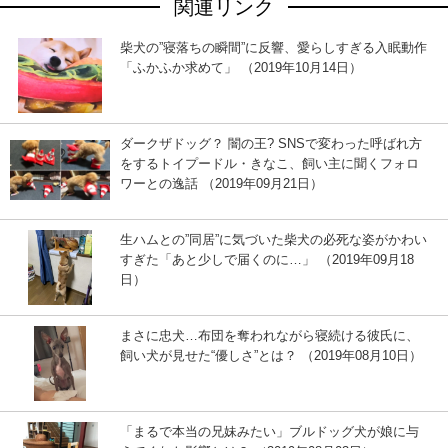
関連リンク
柴犬の”寝落ちの瞬間”に反響、愛らしすぎる入眠動作
「ふかふか求めて」 （2019年10月14日）
ダークザドッグ？ 闇の王? SNSで変わった呼ばれ方
をするトイプードル・きなこ、飼い主に聞くフォロ
ワーとの逸話 （2019年09月21日）
生ハムとの”同居”に気づいた柴犬の必死な姿がかわい
すぎた「あと少しで届くのに…」 （2019年09月18
日）
まさに忠犬…布団を奪われながら寝続ける彼氏に、
飼い犬が見せた“優しさ”とは？ （2019年08月10日）
「まるで本当の兄妹みたい」ブルドッグ犬が娘に与