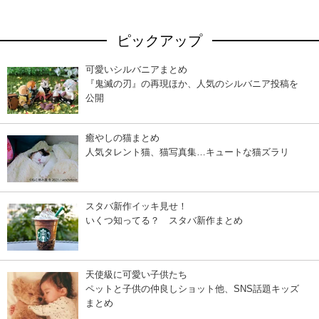
ピックアップ
可愛いシルバニアまとめ
『鬼滅の刃』の再現ほか、人気のシルバニア投稿を
公開
癒やしの猫まとめ
人気タレント猫、猫写真集…キュートな猫ズラリ
スタバ新作イッキ見せ！
いくつ知ってる？ スタバ新作まとめ
天使級に可愛い子供たち
ペットと子供の仲良しショット他、SNS話題キッズ
まとめ