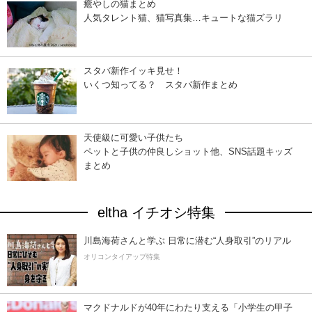
癒やしの猫まとめ
人気タレント猫、猫写真集…キュートな猫ズラリ
スタバ新作イッキ見せ！
いくつ知ってる？ スタバ新作まとめ
天使級に可愛い子供たち
ペットと子供の仲良しショット他、SNS話題キッズ
まとめ
eltha イチオシ特集
川島海荷さんと学ぶ 日常に潜む“人身取引”のリアル
オリコンタイアップ特集
マクドナルドが40年にわたり支える「小学生の甲子