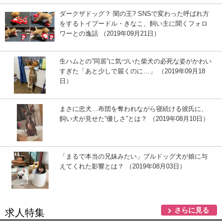
ダークザドッグ？ 闇の王? SNSで変わった呼ばれ方
をするトイプードル・きなこ、飼い主に聞くフォロ
ワーとの逸話 （2019年09月21日）
生ハムとの”同居”に気づいた柴犬の必死な姿がかわい
すぎた「あと少しで届くのに…」 （2019年09月18
日）
まさに忠犬…布団を奪われながら寝続ける彼氏に、
飼い犬が見せた“優しさ”とは？ （2019年08月10日）
「まるで本当の兄妹みたい」ブルドッグ犬が娘に与
えてくれた影響とは？ （2019年08月03日）
さらに見る
求人特集