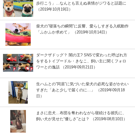
歩行こう」…なんとも言えぬ表情がジワると話題に
（2019年10月19日）
柴犬の”寝落ちの瞬間”に反響、愛らしすぎる入眠動作
「ふかふか求めて」 （2019年10月14日）
ダークザドッグ？ 闇の王? SNSで変わった呼ばれ方
をするトイプードル・きなこ、飼い主に聞くフォロ
ワーとの逸話 （2019年09月21日）
生ハムとの”同居”に気づいた柴犬の必死な姿がかわい
すぎた「あと少しで届くのに…」 （2019年09月18
日）
まさに忠犬…布団を奪われながら寝続ける彼氏に、
飼い犬が見せた“優しさ”とは？ （2019年08月10日）