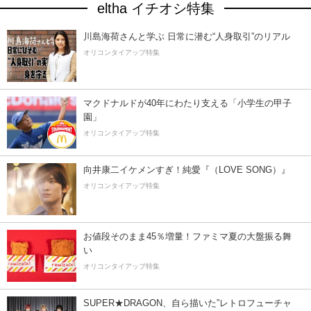
eltha イチオシ特集
川島海荷さんと学ぶ 日常に潜む“人身取引”のリアル
オリコンタイアップ特集
マクドナルドが40年にわたり支える「小学生の甲子
園」
オリコンタイアップ特集
向井康二イケメンすぎ！純愛『（LOVE SONG）』
オリコンタイアップ特集
お値段そのまま45％増量！ファミマ夏の大盤振る舞
い
オリコンタイアップ特集
SUPER★DRAGON、自ら描いた”レトロフューチャ