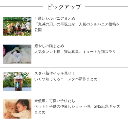
ピックアップ
可愛いシルバニアまとめ
『鬼滅の刃』の再現ほか、人気のシルバニア投稿を
公開
癒やしの猫まとめ
人気タレント猫、猫写真集…キュートな猫ズラリ
スタバ新作イッキ見せ！
いくつ知ってる？ スタバ新作まとめ
天使級に可愛い子供たち
ペットと子供の仲良しショット他、SNS話題キッズ
まとめ