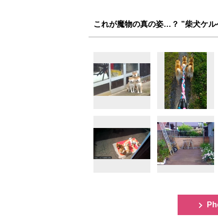
これが魔物の真の姿…？ ”柴犬ケ
Ph