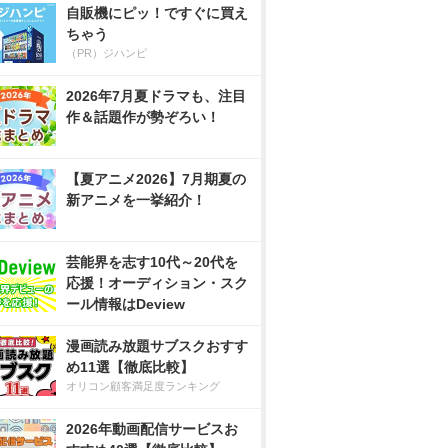
自販機にピッ！ですぐに買え
ちゃう
（PR）ジハンピ
2026年7月夏ドラマも、注目
作＆話題作が勢ぞろい！
【夏アニメ2026】7月期夏の
新アニメを一挙紹介！
芸能界を志す10代～20代を
応援！オーディション・スク
ール情報はDeview
漫画読み放題サブスクおすす
め11選【徹底比較】
オリコン顧客満足度ランキング
2026年動画配信サービスお