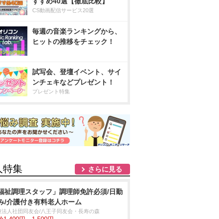
すすめ40選【徹底比較】
CS動画配信サービス20選
毎週の音楽ランキングから、
ヒットの推移をチェック！
試写会、登壇イベント、サイ
ンチェキなどプレゼント！
プレゼント特集
人特集
さらに見る
福祉調理スタッフ」調理師免許必須/日勤
み/介護付き有料老人ホーム
療法人社団同友会/八王子同友会・長寿の森