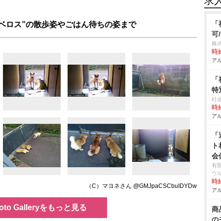
求
「
ルベロス”の散歩姿やごはん待ちの姿まで
可
株
時給
アル
「
特
社
時給
アル
「
ト
会
有
ウ
時給
（C）マヨネさん @GMJpaCSCbuIDYDw
アル
oto Galleryをもっと見る
商
の