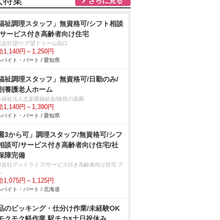
人特集
さらに見る
福祉調理スタッフ」無資格可/シフト相談
/サービス付き高齢者向け住宅
式会社望/ケア望ドリーム稲口
1,140円～1,250円
バイト・パート / 愛知県
福祉調理スタッフ」無資格可/日勤のみ/
別養護老人ホーム
会福祉法人志楽園福祉会/猿投の楽園
1,140円～1,390円
バイト・パート / 愛知県
週3から可」調理スタッフ/無資格可/シフ
相談可/サービス付き高齢者向け住宅/社
保障完備
限会社グッドライフ/サービス付き高齢者向け住宅 ア
ル
1,075円～1,125円
バイト・パート / 北海道
品のピッキング・仕分け作業/未経験OK
モクモク軽作業 駅チカ×土日祝休み