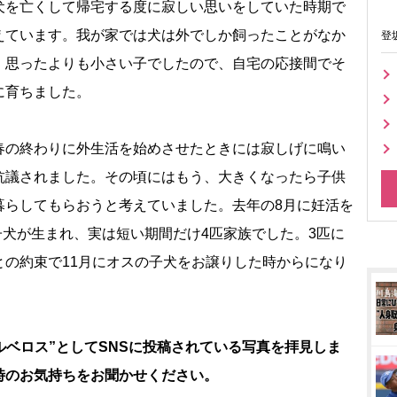
犬を亡くして帰宅する度に寂しい思いをしていた時期で
えています。我が家では犬は外でしか飼ったことがなか
登
、思ったよりも小さい子でしたので、自宅の応接間でそ
に育ちました。
の終わりに外生活を始めさせたときには寂しげに鳴い
抗議されました。その頃にはもう、大きくなったら子供
暮らしてもらおうと考えていました。去年の8月に妊活を
の子犬が生まれ、実は短い期間だけ4匹家族でした。3匹に
との約束で11月にオスの子犬をお譲りした時からになり
ルベロス”としてSNSに投稿されている写真を拝見しま
時のお気持ちをお聞かせください。