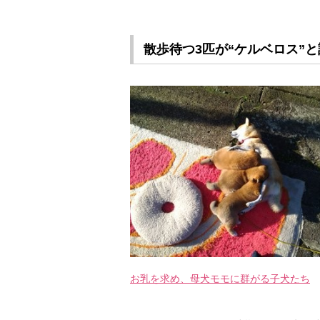
散歩待つ3匹が“ケルベロス”
お乳を求め、母犬モモに群がる子犬たち