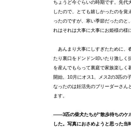
ちょうど今ぐらいの時期です。先代
したので、とても嬉しかったのを覚
ったのですが、寒い季節だったのと
れはそれは大事に大事にお姫様の様
あんまり大事にしすぎたために、春
たり裏口をドンドン叩いたり激しく
を産んでもらって裏庭で家族楽しく
開始。10月にオス1、メス2の3匹
なったのは妊活先のブリーダーさん
ます。
――3匹の柴犬たちが“散歩待ちのケ
した。写真におさめようと思った当