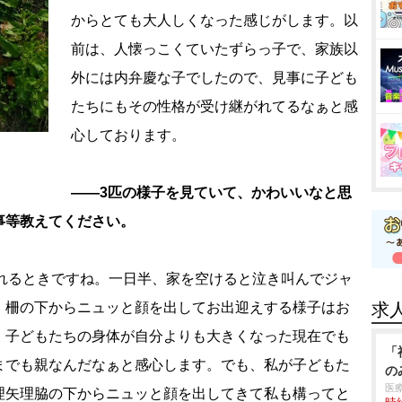
からとても大人しくなった感じがします。以
前は、人懐っこくていたずらっ子で、家族以
外には内弁慶な子でしたので、見事に子ども
たちにもその性格が受け継がれてるなぁと感
心しております。
――3匹の様子を見ていて、かわいいなと思
事等教えてください。
るときですね。一日半、家を空けると泣き叫んでジャ
。柵の下からニュッと顔を出してお出迎えする様子はお
求
、子どもたちの身体が自分よりも大きくなった現在でも
「
までも親なんだなぁと感心します。でも、私が子どもた
の
医
理矢理脇の下からニュッと顔を出してきて私も構ってと