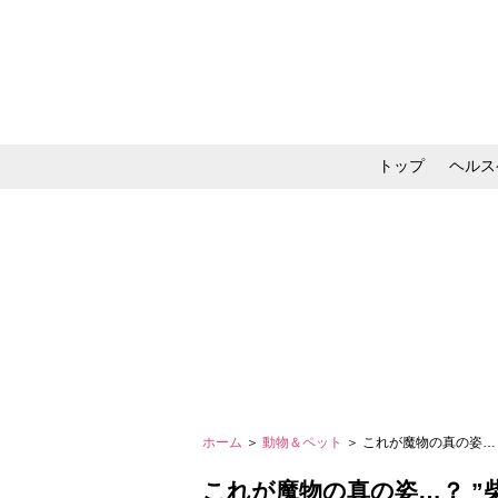
トップ
ヘルス
メイク・コスメ・スキ
ホーム
＞
動物＆ペット
＞ これが魔物の真の姿…
これが魔物の真の姿…？ ”