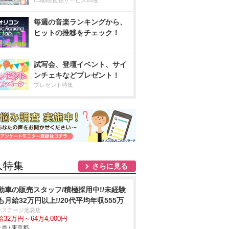
CS動画配信サービス20選
毎週の音楽ランキングから、
ヒットの推移をチェック！
試写会、登壇イベント、サイ
ンチェキなどプレゼント！
プレゼント特集
人特集
さらに見る
動車の販売スタッフ/積極採用中!/未経験
も月給32万円以上!/20代平均年収555万
クステージ池袋店
32万円～64万4,000円
員 / 東京都