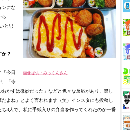
ョンにな
から
たいと思
すか？
に「今日
画像提供：みっくんさん
が、「今
のおかずは微妙だった」などと色々な反応があり、楽し
華だよね」とよく言われます（笑）インスタにも投稿し
たち3人で、私に手紙入りの弁当を作ってくれたのが一番