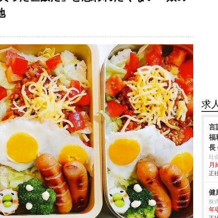
地
求
言
福
長
社
月給
正社
健
株
年