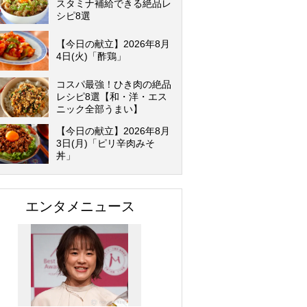
スタミナ補給できる絶品レ
シピ8選
【今日の献立】2026年8月
4日(火)「酢鶏」
コスパ最強！ひき肉の絶品
レシピ8選【和・洋・エス
ニック全部うまい】
【今日の献立】2026年8月
3日(月)「ピリ辛肉みそ
丼」
エンタメニュース