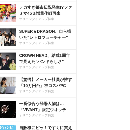
デカすぎ都市伝説発生!?ファ
ミマ45％増量作戦再来
オリコンタイアップ特集
SUPER★DRAGON、自ら描
いた”レトロフューチャー”
オリコンタイアップ特集
CROWN HEAD、結成1周年
で見えた”バンドらしさ”
オリコンタイアップ特集
【驚愕】メーカー社員が推す
「10万円台」神コスパPC
オリコンタイアップ特集
一番似合う登場人物は…
『VIVANT』限定ウオッチ
オリコンタイアップ特集
自販機にピッ！ですぐに買え