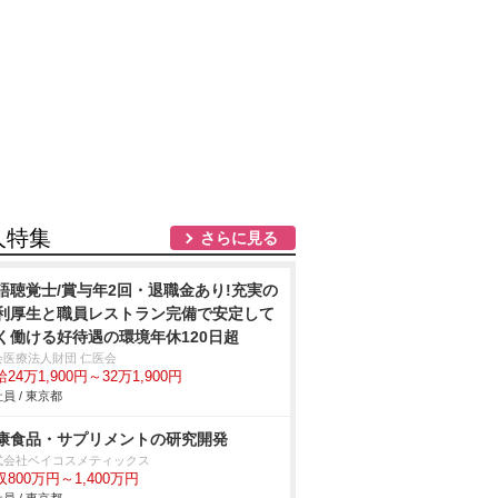
人特集
さらに見る
語聴覚士/賞与年2回・退職金あり!充実の
利厚生と職員レストラン完備で安定して
く働ける好待遇の環境年休120日超
会医療法人財団 仁医会
24万1,900円～32万1,900円
員 / 東京都
康食品・サプリメントの研究開発
式会社ベイコスメティックス
収800万円～1,400万円