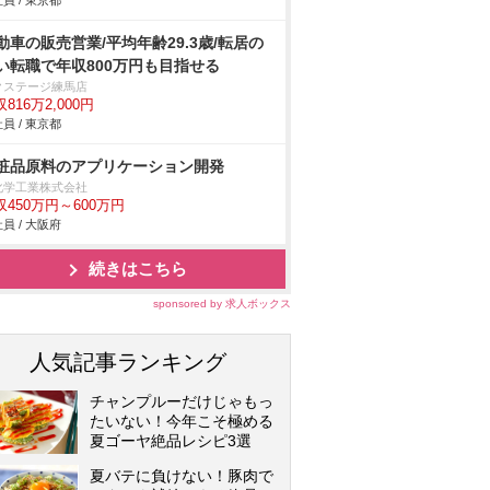
員 / 東京都
動車の販売営業/平均年齢29.3歳/転居の
い転職で年収800万円も目指せる
クステージ練馬店
816万2,000円
員 / 東京都
粧品原料のアプリケーション開発
化学工業株式会社
収450万円～600万円
員 / 大阪府
続きはこちら
sponsored by 求人ボックス
人気記事ランキング
チャンプルーだけじゃもっ
たいない！今年こそ極める
夏ゴーヤ絶品レシピ3選
夏バテに負けない！豚肉で