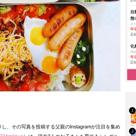
正社
自
無
ネ
年収
正社
化
堺
年
正社
その写真を投稿する父親のInstagramが注目を集め