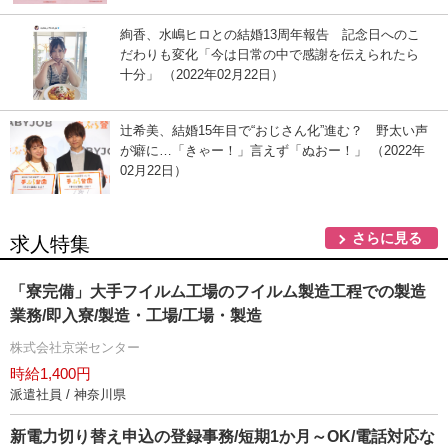
絢香、水嶋ヒロとの結婚13周年報告 記念日へのこ
だわりも変化「今は日常の中で感謝を伝えられたら
十分」 （2022年02月22日）
辻希美、結婚15年目で“おじさん化”進む？ 野太い声
が癖に…「きゃー！」言えず「ぬおー！」 （2022年
02月22日）
さらに見る
求人特集
「寮完備」大手フイルム工場のフイルム製造工程での製造
業務/即入寮/製造・工場/工場・製造
株式会社京栄センター
時給1,400円
派遣社員 / 神奈川県
新電力切り替え申込の登録事務/短期1か月～OK/電話対応な