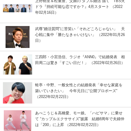
上野樹里＆松重豊、父娘の“ダブル婚活”描く TBS火
ドラ『持続可能な恋ですか？』4月スタート （2022
年02月16日）
武尊“婚活質問”に苦笑い「それどころじゃない」 天
心戦に集中「勝たなきゃいけない」 （2022年01月26
日）
三四郎・小宮浩信、ラジオ『ANN0』で結婚発表 相
田周二は驚き「すごい日だ！」 （2022年02月26日）
蛙亭・中野、一般女性との結婚発表「幸せな家庭を
築いていきたい」 今年元日に“公開プロポーズ”
（2022年02月22日）
あべこうじ＆高橋愛、モー娘。「ハピサマ」に乗せ
て “カップルエクササイズ”披露 結婚8周年で夫婦仲
は「200」に上昇 （2022年02月22日）