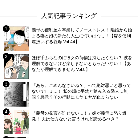
人気記事ランキング
義母の便利屋を卒業してノーストレス！ 離婚から始
まる妻と娘の新たな人生に悔いはなし！【嫁を便利
屋扱いする義母 Vol.44】
ほぼ手ぶらなのに彼女の荷物は持ちたくない？ 彼を
理解できないけど楽しまないともったいない！【あ
なたが理解できません Vol.8】
「あら、ごめんなさいね？」って絶対悪いと思って
ないでしょ…！ 私の畑に平然と踏み入る隣人…無
視？悪意？その行動にモヤモヤが止まらない
「義母の発言が許せない…！」嫁が義母に怒り爆
発！ 夫は仕方ないと言うけれど諦めるべき？