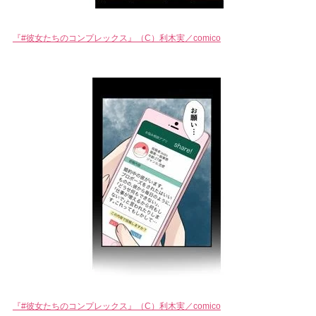
『#彼女たちのコンプレックス』（C）利木実／comico
『#彼女たちのコンプレックス』（C）利木実／comico