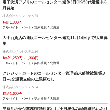
電子決済アプリのコールセンター/週休3日OK/50代活躍中/8
月開始
株式会社ベルシステム24
時給1,300円
アルバイト・パート / 契約社員 / 北海道
大手百貨店の通販コールセンター/短期11月14日まで/大量募
集
株式会社ベルシステム24
時給1,250円～1,300円
アルバイト・パート / 契約社員 / 北海道
クレジットカードのコールセンター管理者/未経験歓迎/週3
日～/交通費支給の上限額なし
株式会社ベルシステム24
時給1,600円
アルバイト・パート / 契約社員 / 大阪府
受発注の受付事務/電話対応なし/土日祝休み/給料前払いあり