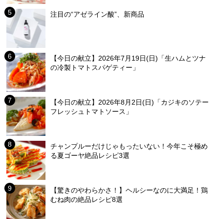
注目の“アゼライン酸”、新商品
【今日の献立】2026年7月19日(日)「生ハムとツナ
の冷製トマトスパゲティー」
【今日の献立】2026年8月2日(日)「カジキのソテー
フレッシュトマトソース」
チャンプルーだけじゃもったいない！今年こそ極め
る夏ゴーヤ絶品レシピ3選
【驚きのやわらかさ！】ヘルシーなのに大満足！鶏
むね肉の絶品レシピ8選