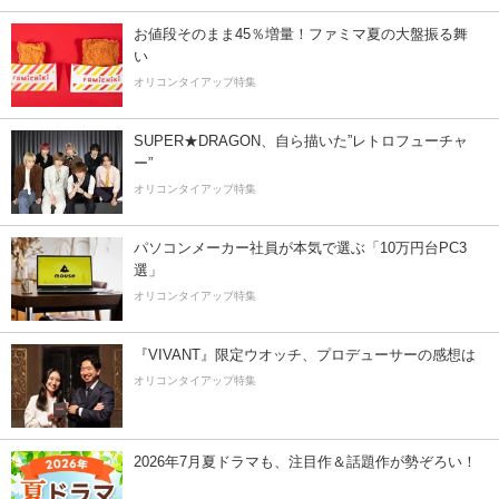
お値段そのまま45％増量！ファミマ夏の大盤振る舞
い
オリコンタイアップ特集
SUPER★DRAGON、自ら描いた”レトロフューチャ
ー”
オリコンタイアップ特集
パソコンメーカー社員が本気で選ぶ「10万円台PC3
選」
オリコンタイアップ特集
『VIVANT』限定ウオッチ、プロデューサーの感想は
オリコンタイアップ特集
2026年7月夏ドラマも、注目作＆話題作が勢ぞろい！