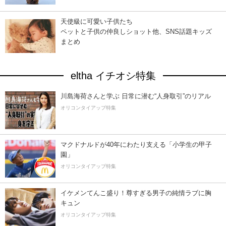
天使級に可愛い子供たち
ペットと子供の仲良しショット他、SNS話題キッズ
まとめ
eltha イチオシ特集
川島海荷さんと学ぶ 日常に潜む“人身取引”のリアル
オリコンタイアップ特集
マクドナルドが40年にわたり支える「小学生の甲子
園」
オリコンタイアップ特集
イケメンてんこ盛り！尊すぎる男子の純情ラブに胸
キュン
オリコンタイアップ特集