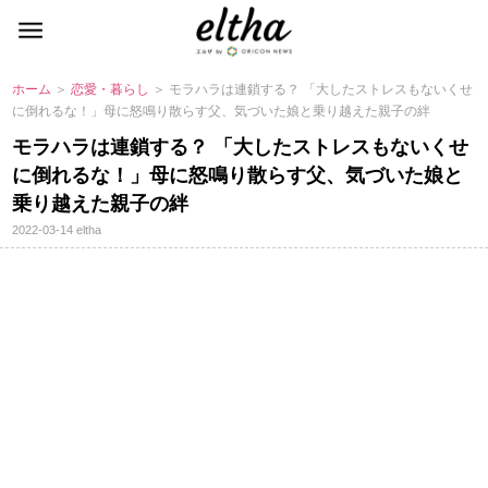
ホーム
＞
恋愛・暮らし
＞ モラハラは連鎖する？ 「大したストレスもないくせ
に倒れるな！」母に怒鳴り散らす父、気づいた娘と乗り越えた親子の絆
モラハラは連鎖する？ 「大したストレスもないくせ
に倒れるな！」母に怒鳴り散らす父、気づいた娘と
乗り越えた親子の絆
2022-03-14
eltha