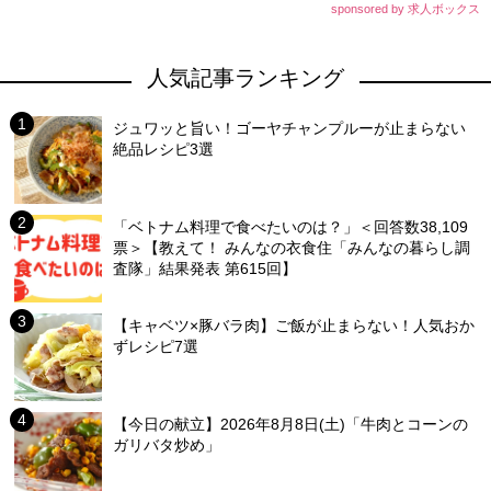
sponsored by 求人ボックス
人気記事ランキング
ジュワッと旨い！ゴーヤチャンプルーが止まらない
絶品レシピ3選
「ベトナム料理で食べたいのは？」＜回答数38,109
票＞【教えて！ みんなの衣食住「みんなの暮らし調
査隊」結果発表 第615回】
【キャベツ×豚バラ肉】ご飯が止まらない！人気おか
ずレシピ7選
【今日の献立】2026年8月8日(土)「牛肉とコーンの
ガリバタ炒め」