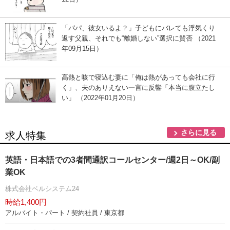
「パパ、彼女いるよ？」子どもにバレても浮気くり
返す父親、それでも“離婚しない”選択に賛否 （2021
年09月15日）
高熱と咳で寝込む妻に「俺は熱があっても会社に行
く」、夫のありえない一言に反響「本当に腹立たし
い」 （2022年01月20日）
さらに見る
求人特集
英語・日本語での3者間通訳コールセンター/週2日～OK/副
業OK
株式会社ベルシステム24
時給1,400円
アルバイト・パート / 契約社員 / 東京都