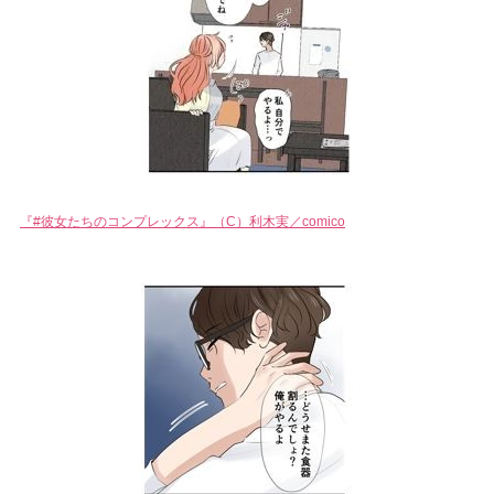
『#彼女たちのコンプレックス』（C）利木実／comico