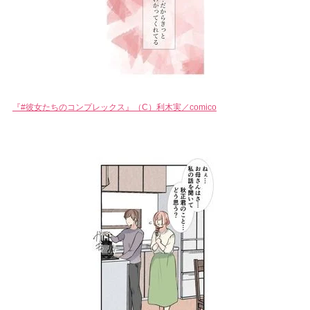
『#彼女たちのコンプレックス』（C）利木実／comico