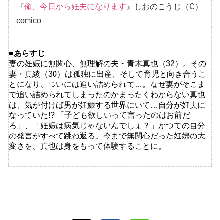
『
俺、今日から妊夫になります
』しおのこうじ（C）
comico
■あらすじ
妻の妊娠に無関心、無理解の夫・青木真也（32）。その
妻・真綾（30）は孤独に出産、そして育児と向き合うこ
とになり、ついには追い詰められて…。なぜ妻がそこま
で追い詰められてしまったのかまったくわからない真也
は、気が付けば男が妊娠する世界にいて…自分が妊夫に
なっていた!? 「子ども欲しいって言ったのはお前だ
ろ」、「妊娠は病気じゃないんでしょ？」かつての自分
の発言がすべて跳ね返る。今まで無関心だった妊婦の大
変さを、真也は身をもって体験することに。