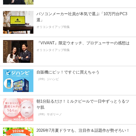
パソコンメーカー社員が本気で選ぶ「10万円台PC3
選」
オリコンタイアップ特集
『VIVANT』限定ウオッチ、プロデューサーの感想は
オリコンタイアップ特集
自販機にピッ！ですぐに買えちゃう
（PR）ジハンピ
朝1分貼るだけ！ミルクピールで一日中ずっとうるツ
ヤ肌
（PR）サボリーノ
2026年7月夏ドラマも、注目作＆話題作が勢ぞろい！