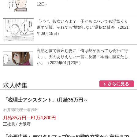
12日）
「パパ、彼女いるよ？」子どもにバレても浮気くり
返す父親、それでも“離婚しない”選択に賛否 （2021
年09月15日）
高熱と咳で寝込む妻に「俺は熱があっても会社に行
く」、夫のありえない一言に反響「本当に腹立たし
い」 （2022年01月20日）
さらに見る
求人特集
「税理士アシスタント」/月給35万円～
石井徳税理士事務所
月給35万円～61万4,800円
正社員 / 大阪府
「企画広報」デジタルマップSaaS/戦略立案から実行まで