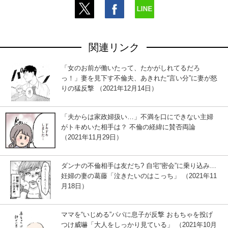
関連リンク
「女のお前が働いたって、たかがしれてるだろ
っ！」妻を見下す不倫夫、あきれた“言い分”に妻が怒
りの猛反撃 （2021年12月14日）
「夫からは家政婦扱い…」不満を口にできない主婦
がトキめいた相手は？ 不倫の経緯に賛否両論
（2021年11月29日）
ダンナの不倫相手は友だち? 自宅“密会”に乗り込み…
妊婦の妻の葛藤「泣きたいのはこっち」 （2021年11
月18日）
ママを“いじめる”パパに息子が反撃 おもちゃを投げ
つけ威嚇「大人をしっかり見ている」 （2021年10月