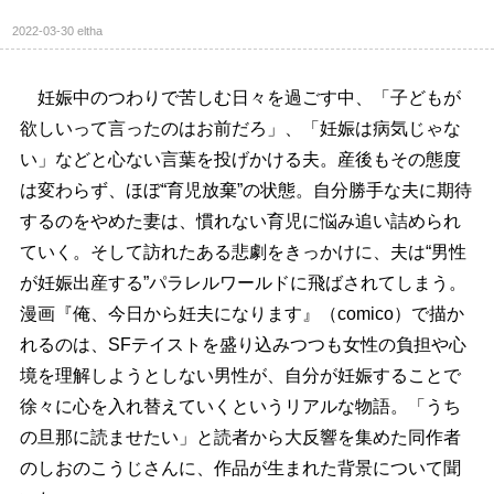
2022-03-30
eltha
妊娠中のつわりで苦しむ日々を過ごす中、「子どもが
欲しいって言ったのはお前だろ」、「妊娠は病気じゃな
い」などと心ない言葉を投げかける夫。産後もその態度
は変わらず、ほぼ“育児放棄”の状態。自分勝手な夫に期待
するのをやめた妻は、慣れない育児に悩み追い詰められ
ていく。そして訪れたある悲劇をきっかけに、夫は“男性
が妊娠出産する”パラレルワールドに飛ばされてしまう。
漫画『俺、今日から妊夫になります』（comico）で描か
れるのは、SFテイストを盛り込みつつも女性の負担や心
境を理解しようとしない男性が、自分が妊娠することで
徐々に心を入れ替えていくというリアルな物語。「うち
の旦那に読ませたい」と読者から大反響を集めた同作者
のしおのこうじさんに、作品が生まれた背景について聞