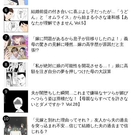
結婚前提の付き合いに喜ぶよし子だったが…「うど
ん」と「オムライス」から始まる小さな違和感【あ
なたが理解できません Vol.5】
「嫁に問題があるから息子が目移りしたのよ！」義
母の驚きの見解に唖然…嫁の高学歴が原因だと主
張!?
「私が絶対に娘の可能性を開花させる…！」娘に高
額を注ぎ自分の夢を押しつけた母の大誤算
夫が闇堕ちした瞬間…これまで嫌味なヤツらが媚び
へつらう姿は滑稽だな！【母親ならすべてを許さな
いとダメですか？ Vol.28】
「元嫁と別れた理由ってそれ？」友人から夫の過去
を突っ込まれ不安…信じて結婚した夫の過去まで信
じれる？