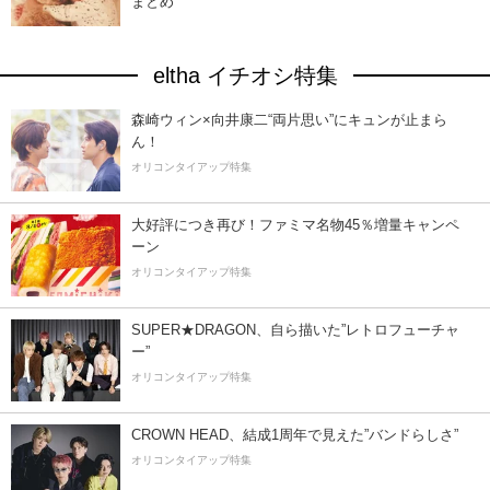
まとめ
eltha イチオシ特集
森崎ウィン×向井康二“両片思い”にキュンが止まら
ん！
オリコンタイアップ特集
大好評につき再び！ファミマ名物45％増量キャンペ
ーン
オリコンタイアップ特集
SUPER★DRAGON、自ら描いた”レトロフューチャ
ー”
オリコンタイアップ特集
CROWN HEAD、結成1周年で見えた”バンドらしさ”
オリコンタイアップ特集