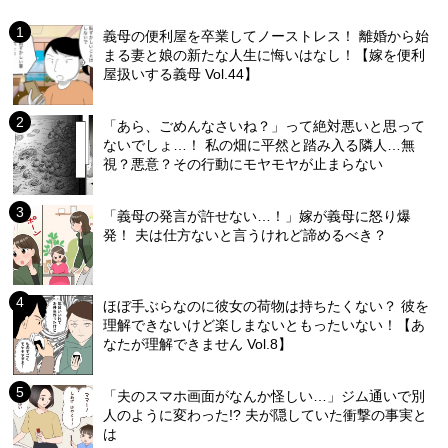
義母の便利屋を卒業してノーストレス！ 離婚から始
まる妻と娘の新たな人生に悔いはなし！【嫁を便利
屋扱いする義母 Vol.44】
「あら、ごめんなさいね？」って絶対悪いと思って
ないでしょ…！ 私の畑に平然と踏み入る隣人…無
視？悪意？その行動にモヤモヤが止まらない
「義母の発言が許せない…！」嫁が義母に怒り爆
発！ 夫は仕方ないと言うけれど諦めるべき？
ほぼ手ぶらなのに彼女の荷物は持ちたくない？ 彼を
理解できないけど楽しまないともったいない！【あ
なたが理解できません Vol.8】
「夫のスマホ画面がなんか怪しい…」ジム通いで別
人のように変わった!? 夫が隠していた衝撃の事実と
は