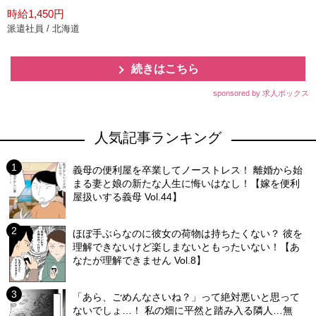
時給1,450円
派遣社員 / 北海道
続きはこちら
sponsored by 求人ボックス
人気記事ランキング
義母の便利屋を卒業してノーストレス！ 離婚から始
まる妻と娘の新たな人生に悔いはなし！【嫁を便利
屋扱いする義母 Vol.44】
ほぼ手ぶらなのに彼女の荷物は持ちたくない？ 彼を
理解できないけど楽しまないともったいない！【あ
なたが理解できません Vol.8】
「あら、ごめんなさいね？」って絶対悪いと思って
ないでしょ…！ 私の畑に平然と踏み入る隣人…無