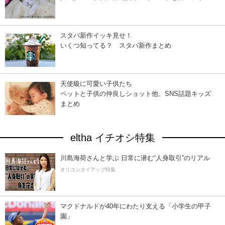
スタバ新作イッキ見せ！
いくつ知ってる？ スタバ新作まとめ
天使級に可愛い子供たち
ペットと子供の仲良しショット他、SNS話題キッズ
まとめ
eltha イチオシ特集
川島海荷さんと学ぶ 日常に潜む“人身取引”のリアル
オリコンタイアップ特集
マクドナルドが40年にわたり支える「小学生の甲子
園」