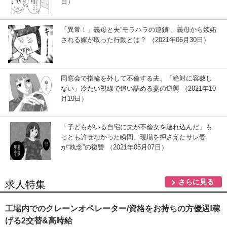
日）
「異常！」義母と夫“モラハラの連鎖”、義母から嫉妬
される嫁が取った行動とは？ （2021年06月30日）
同窓会で指輪を外して不倫する夫、「絶対に容赦し
ない」冷たい視線で追い詰める妻の逆襲 （2021年10
月19日）
「子どもがいる自宅に夫が不倫女を連れ込んだ」も
っとも許せなかった瞬間、現場を押さえたサレ妻
が“執念”の復讐 （2021年05月07日）
さらに見る
求人特集
工場内でのクレーンオペレーター/資格をお持ちの方優遇!稼
げる2交替&高時給