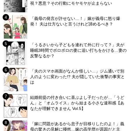
視？悪意？その行動にモヤモヤが止まらない
「義母の発言が許せない…！」嫁が義母に怒り爆
発！ 夫は仕方ないと言うけれど諦めるべき？
「うるさいから子どもを連れて外に行って？」夫が
睡眠3時間でボロボロの妻に追い打ちをかける…妻の
反撃なるか？
「夫のスマホ画面がなんか怪しい…」ジム通いで別
人のように変わった!? 夫が隠していた衝撃の事実と
は
結婚前提の付き合いに喜ぶよし子だったが…「うど
ん」と「オムライス」から始まる小さな違和感【あ
なたが理解できません Vol.5】
「嫁に問題があるから息子が目移りしたのよ！」義
母の驚きの見解に唖然…嫁の高学歴が原因だと主