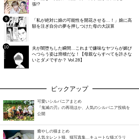
張!?
「私が絶対に娘の可能性を開花させる…！」娘に高
額を注ぎ自分の夢を押しつけた母の大誤算
夫が闇堕ちした瞬間…これまで嫌味なヤツらが媚び
へつらう姿は滑稽だな！【母親ならすべてを許さな
いとダメですか？ Vol.28】
ピックアップ
可愛いシルバニアまとめ
『鬼滅の刃』の再現ほか、人気のシルバニア投稿を
公開
癒やしの猫まとめ
人気タレント猫、猫写真集…キュートな猫ズラリ