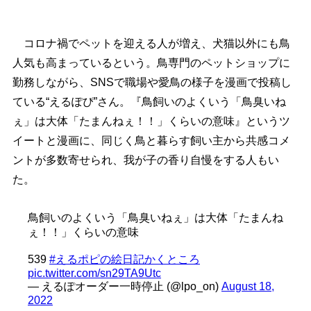
コロナ禍でペットを迎える人が増え、犬猫以外にも鳥
人気も高まっているという。鳥専門のペットショップに
勤務しながら、SNSで職場や愛鳥の様子を漫画で投稿し
ている“えるぽぴ”さん。『鳥飼いのよくいう「鳥臭いね
ぇ」は大体「たまんねぇ！！」くらいの意味』というツ
イートと漫画に、同じく鳥と暮らす飼い主から共感コメ
ントが多数寄せられ、我が子の香り自慢をする人もい
た。
鳥飼いのよくいう「鳥臭いねぇ」は大体「たまんね
ぇ！！」くらいの意味
539
#えるポピの絵日記かくところ
pic.twitter.com/sn29TA9Utc
— えるぽオーダー一時停止 (@lpo_on)
August 18,
2022