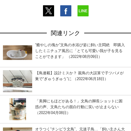
関連リンク
“癒やしの塊か”文鳥の水浴び姿に飼い主悶絶 即購入
したミニチュア風呂に「とても可愛い我が子を見る
ことができます」 （2022年08月09日）
【鳥連載】設計ミスか？ 親鳥の大誤算で子ツバメが
巣で“ぎゅうぎゅう”に （2022年06月18日）
「美脚にもほどがある！」文鳥の脚長ショットに困
惑の声、文鳥たちの面白行動に笑いが止まらない
（2022年04月08日）
オラつく“チンピラ文鳥”、元迷子鳥…「飼い主さん大