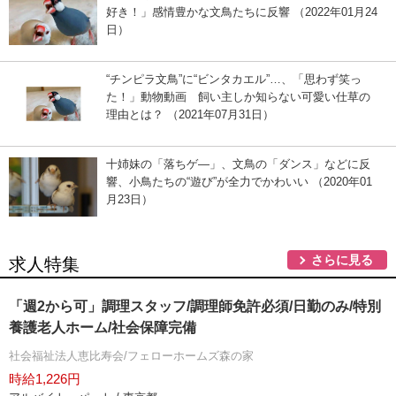
好き！」感情豊かな文鳥たちに反響 （2022年01月24
日）
“チンピラ文鳥”に“ビンタカエル”…、「思わず笑っ
た！」動物動画 飼い主しか知らない可愛い仕草の
理由とは？ （2021年07月31日）
十姉妹の「落ちゲ―」、文鳥の「ダンス」などに反
響、小鳥たちの“遊び”が全力でかわいい （2020年01
月23日）
さらに見る
求人特集
「週2から可」調理スタッフ/調理師免許必須/日勤のみ/特別
養護老人ホーム/社会保障完備
社会福祉法人恵比寿会/フェローホームズ森の家
時給1,226円