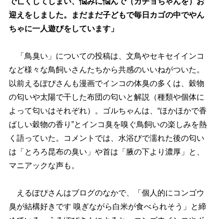
で亡くしてしまい、悩みに悩んで（カチョちゃんを）お
迎えをしました。まだまだ子どもで毎日カゴの中でやん
ちゃに一人遊びをしています」
「鳥臭い」についての投稿は、文鳥やセキセイインコ
など様々な鳥飼いさんたちから共感のいいねがついた。
以前えるぽぴさんも漫画でインコの体臭の多くは、穀物
の匂いや太陽で干した布団の匂いと解説（種類や個体に
よって匂いはそれぞれ）。ゴルちゃんは、“ほかほかで香
ばしい穀物の香り”とインコ臭を嗅ぐ鳥飼いの楽しみを熱
く語っていた。コメントでは、水浴びで濡れた後の匂い
は「とろろ昆布の臭い」や首は「腋の下より濃厚」と、
マニアックな声も。
えるぽぴさんはブログのなかで、「個人的にコンゴウ
臭が結構好きです 嗅ぎながら白米が食べられそう」と締