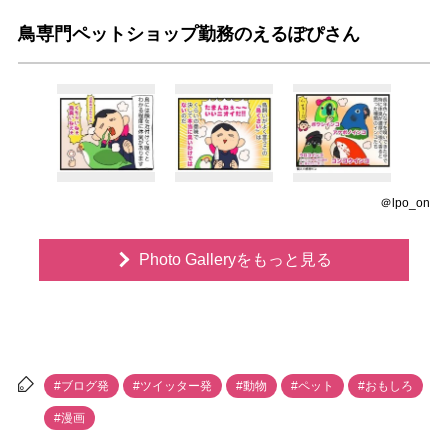
鳥専門ペットショップ勤務のえるぽぴさん
＠lpo_on
Photo Galleryをもっと見る
#ブログ発
#ツイッター発
#動物
#ペット
#おもしろ
#漫画