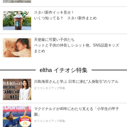
スタバ新作イッキ見せ！
いくつ知ってる？ スタバ新作まとめ
天使級に可愛い子供たち
ペットと子供の仲良しショット他、SNS話題キッズ
まとめ
eltha イチオシ特集
川島海荷さんと学ぶ 日常に潜む“人身取引”のリアル
オリコンタイアップ特集
マクドナルドが40年にわたり支える「小学生の甲子
園」
オリコンタイアップ特集