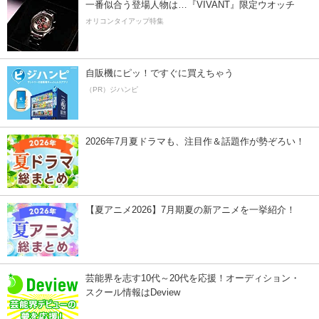
一番似合う登場人物は…『VIVANT』限定ウオッチ
オリコンタイアップ特集
自販機にピッ！ですぐに買えちゃう
（PR）ジハンピ
2026年7月夏ドラマも、注目作＆話題作が勢ぞろい！
【夏アニメ2026】7月期夏の新アニメを一挙紹介！
芸能界を志す10代～20代を応援！オーディション・
スクール情報はDeview