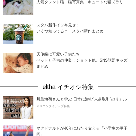
人気タレント猫、猫写真集…キュートな猫ズラリ
スタバ新作イッキ見せ！
いくつ知ってる？ スタバ新作まとめ
天使級に可愛い子供たち
ペットと子供の仲良しショット他、SNS話題キッズ
まとめ
eltha イチオシ特集
川島海荷さんと学ぶ 日常に潜む“人身取引”のリアル
オリコンタイアップ特集
マクドナルドが40年にわたり支える「小学生の甲子
園」