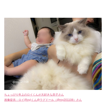
ちょっぴり年上のロイくんが大好きな息子さん
画像提供：ロイ(Roy)くん@ラグドール（@roy201108）さん