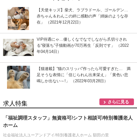
【天使キッズ】柴犬、ラブラドール、ゴールデン…
赤ちゃん＆わんこの絆に感動の声「姉妹のような存
在」 （2021年12月22日）
VIP待遇にゃ…優しくなでなでしながら爪切りされ
る“寝落ち”子猫動画が70万再生「反則です」 （2022
年04月14日）
【猫連載】“猫のスリッパ”作ったら可愛すぎた… 満
足そうな表情に「信じられん出来栄え」「黄色い悲
鳴しか出ない～!」 （2022年03月28日）
さらに見る
求人特集
「福祉調理スタッフ」無資格可/シフト相談可/特別養護老人
ホーム
社会福祉法人ユーアンドアイ/特別養護老人ホーム 額田の里