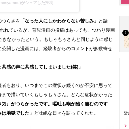
osyamou)がシェアした投稿
のつらさを
「なった人にしかわからない苦しみ」
と話
言われているが、育児漫画の投稿はあっても、つわり漫画
ができなかったという。もしゃもぅさんと同じように感じ
に公開した漫画には、経験者からのコメントが多数寄せ
共感の声に共感してしまいました(笑)」
者もおり、いつまでこの症状が続くのか不安に思って
分まで描いていくもしゃもぅさん。どんな症状がかった
き気』がつらかったです。嘔吐も喉が酷く痛むのです
みは地獄でした」
と壮絶な日々を語ってくれた。
登