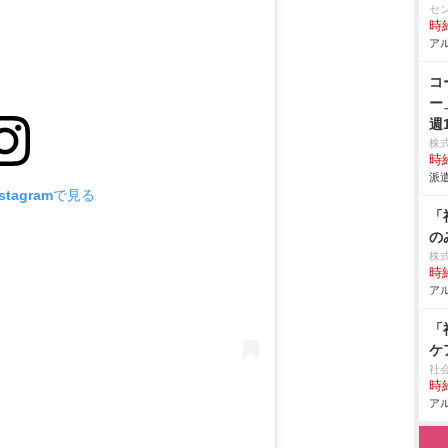
セ
時給
アル
コ
ー
週
株
時給
派遣
tagramで見る
「
の
株
時給
アル
「
ケ
社
時給
アル