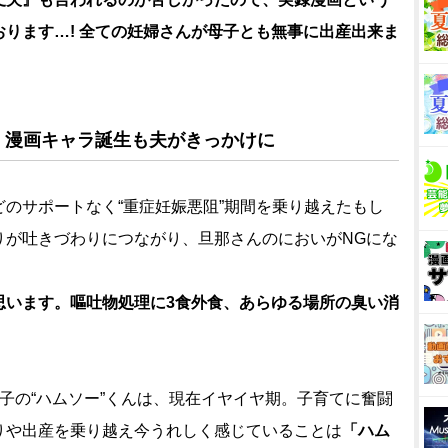
ります…! 全ての妊婦さんが母子とも無事に出産出来ま
、漫画キャラ誕生も夫がきっかけに
のサポートなく“重症妊娠悪阻”期間を乗り越えたもし
りが吐きづわりにつながり、旦那さんのにおいがNGにな
思います。嘔吐物処理に3食外食、あらゆる場所の臭い消
子の“ハムソー”くんは、現在イヤイヤ期。子育てに奮闘
りや出産を乗り越え今うれしく感じていることは
「ハム