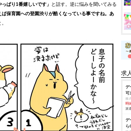
やっぱり1番嬉しいです」
と話す。逆に悩みを聞いてみる
えば保育園への登園渋りが酷くなっている事ですね。あ
と。
求
デ
可
株
時給
派遣
デ
ら