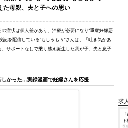
えた母親、夫と子への思い
の症状は個人差があり、治療が必要になり“重症妊娠悪
験記を配信している“もしゃもぅ”さんは、「吐き気があ
る。サポートなしで乗り越え誕生した我が子。夫と息子
苦しかった…実録漫画で妊婦さんを応援
求
「
ト
医