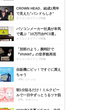
CROWN HEAD、結成1周年
で見えた”バンドらしさ”
オリコンタイアップ特集
パソコンメーカー社員が本気
で選ぶ「10万円台PC3選」
オリコンタイアップ特集
「別班のよう」腕時計で
『VIVANT』の世界観再現
オリコンタイアップ特集
自販機にピッ！ですぐに買え
ちゃう
（PR）ジハンピ
朝1分貼るだけ！ミルクピー
ルで一日中ずっとうるツヤ肌
（PR）サボリーノ