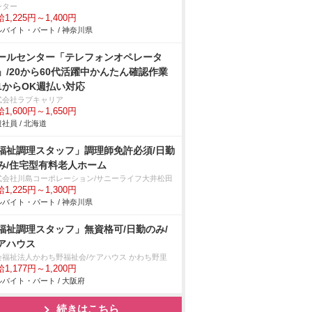
ンター
1,225円～1,400円
バイト・パート / 神奈川県
ールセンター「テレフォンオペレータ
」/20から60代活躍中かんたん確認作業
1からOK週払い対応
式会社ラブキャリア
1,600円～1,650円
社員 / 北海道
福祉調理スタッフ」調理師免許必須/日勤
み/住宅型有料老人ホーム
式会社川島コーポレーション/サニーライフ大井松田
1,225円～1,300円
バイト・パート / 神奈川県
福祉調理スタッフ」無資格可/日勤のみ/
アハウス
会福祉法人かわち野福祉会/ケアハウス かわち野里
1,177円～1,200円
バイト・パート / 大阪府
続きはこちら