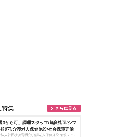
人特集
さらに見る
週3から可」調理スタッフ/無資格可/シフ
相談可/介護老人保健施設/社会保障完備
療法人社団横浜育明会/介護老人保健施設 都筑シニア