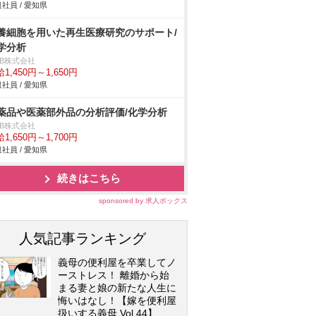
社員 / 愛知県
養細胞を用いた再生医療研究のサポート/
学分析
DB株式会社
1,450円～1,650円
社員 / 愛知県
薬品や医薬部外品の分析評価/化学分析
DB株式会社
1,650円～1,700円
社員 / 愛知県
続きはこちら
sponsored by 求人ボックス
人気記事ランキング
義母の便利屋を卒業してノ
ーストレス！ 離婚から始
まる妻と娘の新たな人生に
悔いはなし！【嫁を便利屋
扱いする義母 Vol.44】