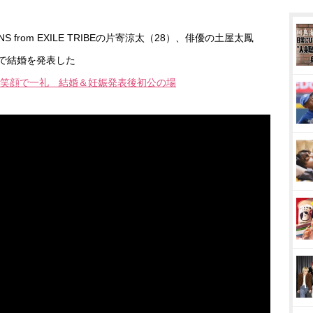
 from EXILE TRIBEの片寄涼太（28）、俳優の土屋太鳳
ムで結婚を発表した
笑顔で一礼 結婚＆妊娠発表後初公の場