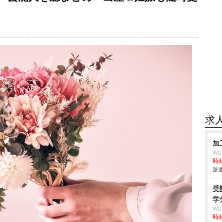
求
加
W
時給
派遣
受
学
W
時給