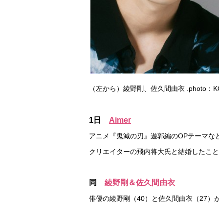
（左から）綾野剛、佐久間由衣 .photo：KOBA
1日
Aimer
アニメ『鬼滅の刃』遊郭編のOPテーマなど
クリエイターの飛内将大氏と結婚したこと
同
綾野剛＆佐久間由衣
俳優の綾野剛（40）と佐久間由衣（27