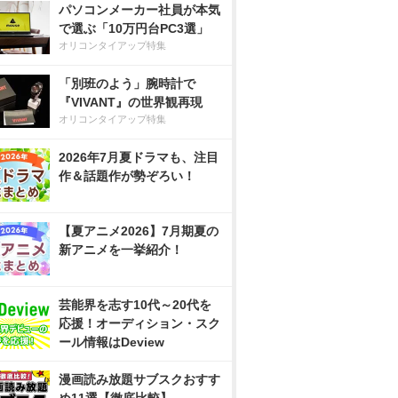
パソコンメーカー社員が本気
で選ぶ「10万円台PC3選」
オリコンタイアップ特集
「別班のよう」腕時計で
『VIVANT』の世界観再現
オリコンタイアップ特集
2026年7月夏ドラマも、注目
作＆話題作が勢ぞろい！
【夏アニメ2026】7月期夏の
新アニメを一挙紹介！
芸能界を志す10代～20代を
応援！オーディション・スク
ール情報はDeview
漫画読み放題サブスクおすす