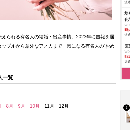
派遣
培
化
W
時給
派遣
えられる有名人の結婚・出産事情。2023年に吉報を届
カップルから意外なアノ人まで、気になる有名人の”おめ
医
W
時給
派遣
人一覧
月
8月
9月
10月
11月 12月