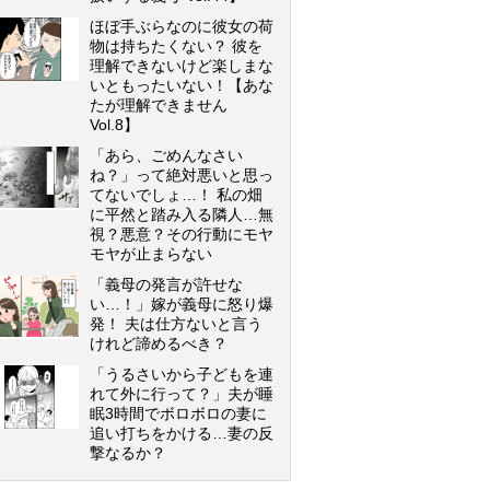
ほぼ手ぶらなのに彼女の荷
物は持ちたくない？ 彼を
理解できないけど楽しまな
いともったいない！【あな
たが理解できません
Vol.8】
「あら、ごめんなさい
ね？」って絶対悪いと思っ
てないでしょ…！ 私の畑
に平然と踏み入る隣人…無
視？悪意？その行動にモヤ
モヤが止まらない
「義母の発言が許せな
い…！」嫁が義母に怒り爆
発！ 夫は仕方ないと言う
けれど諦めるべき？
「うるさいから子どもを連
れて外に行って？」夫が睡
眠3時間でボロボロの妻に
追い打ちをかける…妻の反
撃なるか？