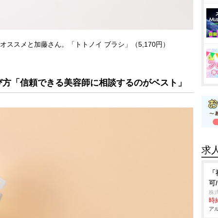
ススメと加藤さん。「トトノイ ブラシ」（5,170円）
び方「信頼できる美容師に相談するのがベスト」
求
「
可
株
時給
アル