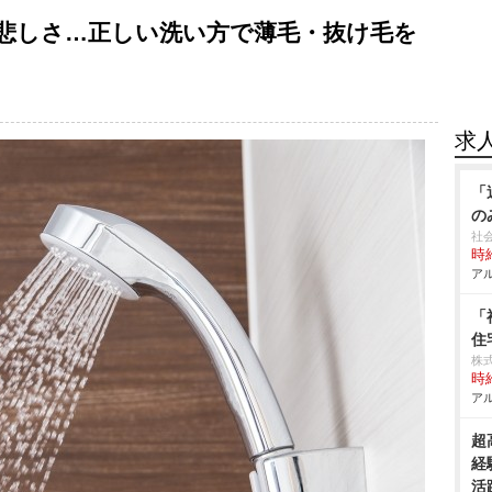
悲しさ…正しい洗い方で薄毛・抜け毛を
求
「
の
社
時給
アル
「
住
株
時給
アル
超
経
活