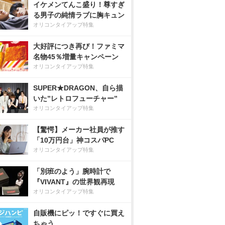
イケメンてんこ盛り！尊すぎ
る男子の純情ラブに胸キュン
オリコンタイアップ特集
大好評につき再び！ファミマ
名物45％増量キャンペーン
オリコンタイアップ特集
SUPER★DRAGON、自ら描
いた”レトロフューチャー”
オリコンタイアップ特集
【驚愕】メーカー社員が推す
「10万円台」神コスパPC
オリコンタイアップ特集
「別班のよう」腕時計で
『VIVANT』の世界観再現
オリコンタイアップ特集
自販機にピッ！ですぐに買え
ちゃう