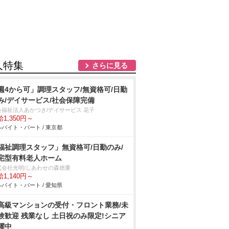
人特集
さらに見る
週4から可」調理スタッフ/無資格可/日勤
み/デイサービス/社会保障完備
会福祉法人あかつき/デイサービス 花子
1,350円～
バイト・パート / 東京都
福祉調理スタッフ」無資格可/日勤のみ/
宅型有料老人ホーム
式会社光明/しあわせの森徳重
1,140円～
バイト・パート / 愛知県
高級マンションの受付・フロント業務/未
験歓迎 残業なし 土日祝のみ限定!シニア
躍中