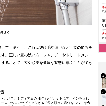
株
時給
アル
漢
り
株
流せる
時給
派遣
けてしまう」。これは抜け毛や薄毛など、髪の悩みを
です。正しい髪の洗い方、シャンプーやトリートメント
化することで、髪や頭皮を健康な状態に導くことができ
貴
スト。ボブ、ミディアムの”似合わせ”カットにデザインを入れ
。サロンのコンセプトでもある「髪と頭皮に責任をもつ」を合