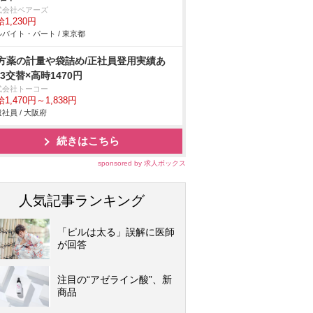
式会社ベアーズ
1,230円
バイト・パート / 東京都
方薬の計量や袋詰め/正社員登用実績あ
!3交替×高時1470円
式会社トーコー
1,470円～1,838円
社員 / 大阪府
続きはこちら
sponsored by 求人ボックス
人気記事ランキング
「ピルは太る」誤解に医師
が回答
注目の“アゼライン酸”、新
商品