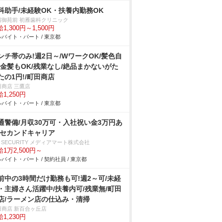
科助手/未経験OK・扶養内勤務OK
宿御苑前 初雁歯科クリニック
1,300円～1,500円
バイト・パート / 東京都
ンチ帯のみ!週2日～/WワークOK/髪色自
!金髪もOK/残業なし/絶品まかないがた
たの1円!/町田商店
田商店 三鷹店
1,250円
バイト・パート / 東京都
通警備/月収30万可・入社祝い金3万円あ
/セカンドキャリア
 SECURITY メディアマート株式会社
1万2,500円～
バイト・パート / 契約社員 / 東京都
前中の3時間だけ勤務も可!週2～可/未経
・主婦さん活躍中/扶養内可/残業無/町田
店/ラーメン店の仕込み・清掃
田商店 新百合ヶ丘店
1,230円