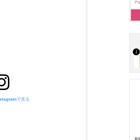
アル
tagramで見る
登