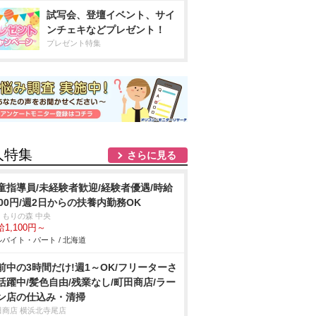
試写会、登壇イベント、サイ
ンチェキなどプレゼント！
プレゼント特集
人特集
さらに見る
童指導員/未経験者歓迎/経験者優遇/時給
100円/週2日からの扶養内勤務OK
くもりの森 中央
1,100円～
バイト・パート / 北海道
前中の3時間だけ!週1～OK/フリーターさ
活躍中/髪色自由/残業なし/町田商店/ラー
ン店の仕込み・清掃
田商店 横浜北寺尾店