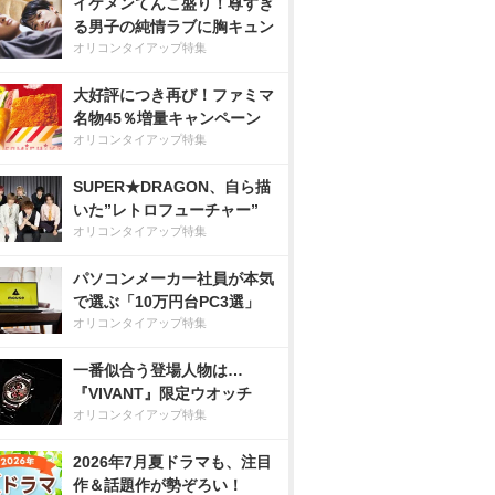
イケメンてんこ盛り！尊すぎ
る男子の純情ラブに胸キュン
オリコンタイアップ特集
大好評につき再び！ファミマ
名物45％増量キャンペーン
オリコンタイアップ特集
SUPER★DRAGON、自ら描
いた”レトロフューチャー”
オリコンタイアップ特集
パソコンメーカー社員が本気
で選ぶ「10万円台PC3選」
オリコンタイアップ特集
一番似合う登場人物は…
『VIVANT』限定ウオッチ
オリコンタイアップ特集
2026年7月夏ドラマも、注目
作＆話題作が勢ぞろい！