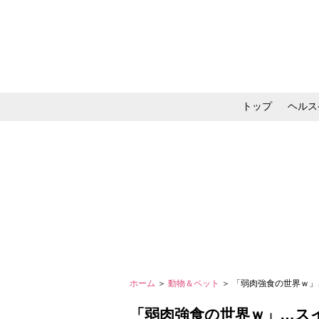
トップ
ヘルス
メイク・コスメ・スキ
ホーム
＞
動物＆ペット
＞ 「弱肉強食の世界ｗ」
「弱肉強食の世界ｗ」…ス