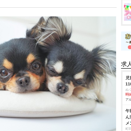
求
児
1
ぬ
時給
アル
午
ん
メ
町