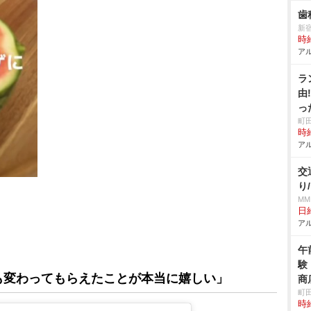
歯
新
時給
アル
ラ
由
っ
町
時給
アル
交
り
MM
日給
アル
午
験
も変わってもらえたことが本当に嬉しい」
商
町
時給