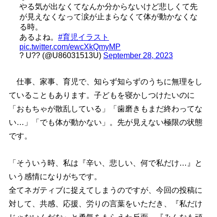
る気が出なくてなんか分からないけど悲しくて先
が見えなくなって涙が止まらなくて体が動かなくな
る時。
あるよね。
#育児イラスト
pic.twitter.com/ewcXkQmyMP
? U?? (@U86031513U)
September 28, 2023
仕事、家事、育児で、知らず知らずのうちに無理をし
ていることもあります。子どもを寝かしつけたいのに
「おもちゃが散乱している」「歯磨きもまだ終わってな
い…」「でも体が動かない」。先が見えない極限の状態
です。
「そういう時、私は『辛い、悲しい、何で私だけ…』と
いう感情になりがちです。
全てネガティブに捉えてしまうのですが、今回の投稿に
対して、共感、応援、労りの言葉をいただき、『私だけ