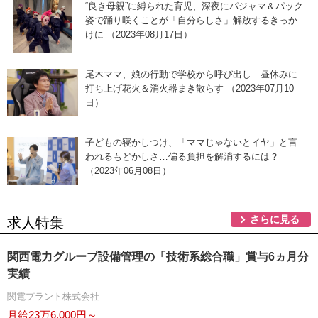
“良き母親”に縛られた育児、深夜にパジャマ＆パック
姿で踊り咲くことが「自分らしさ」解放するきっか
けに （2023年08月17日）
尾木ママ、娘の行動で学校から呼び出し 昼休みに
打ち上げ花火＆消火器まき散らす （2023年07月10
日）
子どもの寝かしつけ、「ママじゃないとイヤ」と言
われるもどかしさ…偏る負担を解消するには？
（2023年06月08日）
さらに見る
求人特集
関西電力グループ設備管理の「技術系総合職」賞与6ヵ月分
実績
関電プラント株式会社
月給23万6,000円～