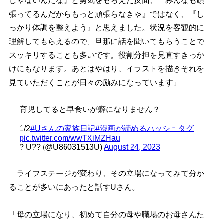
じゃないんだな』と勇気をもらえた反面、『みんなも頑
張ってるんだからもっと頑張らなきゃ』ではなく、『し
っかり体調を整えよう』と思えました。状況を客観的に
理解してもらえるので、旦那に話を聞いてもらうことで
スッキリすることも多いです。役割分担を見直すきっか
けにもなります。あとはやはり、イラストを描きそれを
見ていただくことが日々の励みになっています」
育児してると早食いが癖になりません？
1/2
#Uさんの家族日記
#漫画が読めるハッシュタグ
pic.twitter.com/wwTXiMZHau
? U?? (@U86031513U)
August 24, 2023
ライフステージが変わり、その立場になってみて分か
ることが多いにあったと話すUさん。
「母の立場になり、初めて自分の母や職場のお母さんた