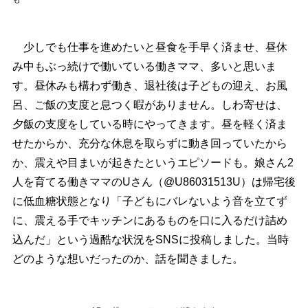
少しでも仕事を進めたいと昼食を手早く済ませ、昼休
み中もぶっ続けで働いている働きママ、多いと思いま
す。昼休みも構わず働き、退社後は子どもの迎え、お風
呂、ご飯の支度と息つく暇がありません。しわ寄せは、
夕飯の支度をしている時にやってきます。昼を軽く済ま
せたからか、充分な休息を取らずに動き回っていたから
か、震えや目まいが起きたというエピソードも。娘さん2
人を育てる働きママのUさん（@U86031513U）は帰宅後
に低血糖状態となり「子どもにバレないよう音を立てず
に、震える手でキッチンにあるものを口に入るだけ詰め
込んだ」という過酷な状況をSNSに投稿しました。当時
どのような想いだったのか、話を聞きました。