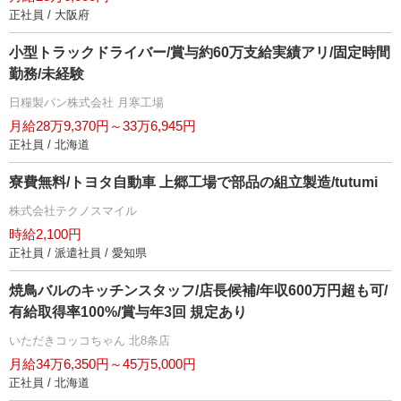
正社員 / 大阪府
小型トラックドライバー/賞与約60万支給実績アリ/固定時間
勤務/未経験
日糧製パン株式会社 月寒工場
月給28万9,370円～33万6,945円
正社員 / 北海道
寮費無料/トヨタ自動車 上郷工場で部品の組立製造/tutumi
株式会社テクノスマイル
時給2,100円
正社員 / 派遣社員 / 愛知県
焼鳥バルのキッチンスタッフ/店長候補/年収600万円超も可/
有給取得率100%/賞与年3回 規定あり
いただきコッコちゃん 北8条店
月給34万6,350円～45万5,000円
正社員 / 北海道