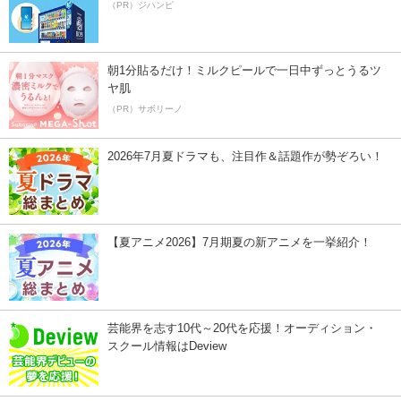
（PR）ジハンピ
朝1分貼るだけ！ミルクピールで一日中ずっとうるツ
ヤ肌
（PR）サボリーノ
2026年7月夏ドラマも、注目作＆話題作が勢ぞろい！
【夏アニメ2026】7月期夏の新アニメを一挙紹介！
芸能界を志す10代～20代を応援！オーディション・
スクール情報はDeview