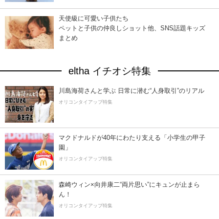
天使級に可愛い子供たち
ペットと子供の仲良しショット他、SNS話題キッズ
まとめ
eltha イチオシ特集
川島海荷さんと学ぶ 日常に潜む“人身取引”のリアル
オリコンタイアップ特集
マクドナルドが40年にわたり支える「小学生の甲子
園」
オリコンタイアップ特集
森崎ウィン×向井康二“両片思い”にキュンが止まら
ん！
オリコンタイアップ特集