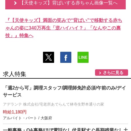
【天使キッズ】背ばいする赤ちゃん画像一覧へ
『【天使キッズ】満面の笑みで“背ばい”で移動する赤ち
ゃんの姿に340万再生「逆ハイハイ？」「なんやこの裏
技」』特集へ
さらに見る
求人特集
「週2から可」調理スタッフ/調理師免許必須/午前のみ/デイ
サービス
アデランテ 株式会社/宅老所あでらんて林寺生野本通りの家
時給1,180円
アルバイト・パート / 大阪府
一般事務・OA事務/ほぼ電話なし伏見駅すぐ長期残業なし土