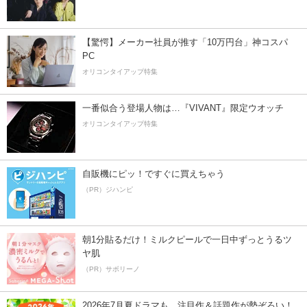
【驚愕】メーカー社員が推す「10万円台」神コスパ
PC
オリコンタイアップ特集
一番似合う登場人物は…『VIVANT』限定ウオッチ
オリコンタイアップ特集
自販機にピッ！ですぐに買えちゃう
（PR）ジハンピ
朝1分貼るだけ！ミルクピールで一日中ずっとうるツ
ヤ肌
（PR）サボリーノ
2026年7月夏ドラマも、注目作＆話題作が勢ぞろい！