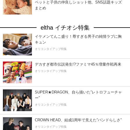
ペットと子供の仲良しショット他、SNS話題キッズ
まとめ
eltha イチオシ特集
イケメンてんこ盛り！尊すぎる男子の純情ラブに胸
キュン
オリコンタイアップ特集
デカすぎ都市伝説発生!?ファミマ45％増量作戦再来
オリコンタイアップ特集
SUPER★DRAGON、自ら描いた”レトロフューチャ
ー”
オリコンタイアップ特集
CROWN HEAD、結成1周年で見えた”バンドらしさ”
オリコンタイアップ特集