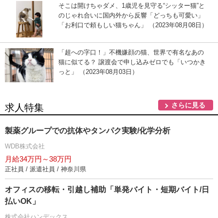
そこは開けちゃダメ、1歳児を見守る“シッター猫”と
のじゃれ合いに国内外から反響「どっちも可愛い」
「お利口で頼もしい猫ちゃん」 （2023年08月08日）
「超への字口！」不機嫌顔の猫、世界で有名なあの
猫に似てる？ 譲渡会で申し込みゼロでも「いつかき
っと」 （2023年08月03日）
さらに見る
求人特集
製薬グループでの抗体やタンパク実験/化学分析
WDB株式会社
月給34万円～38万円
正社員 / 派遣社員 / 神奈川県
オフィスの移転・引越し補助「単発バイト・短期バイト/日
払いOK」
株式会社ハンデックス