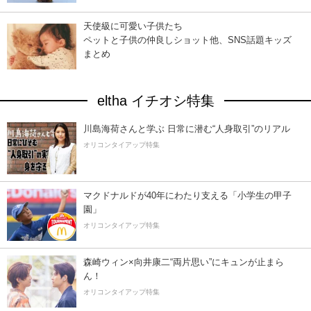
天使級に可愛い子供たち
ペットと子供の仲良しショット他、SNS話題キッズ
まとめ
eltha イチオシ特集
川島海荷さんと学ぶ 日常に潜む“人身取引”のリアル
オリコンタイアップ特集
マクドナルドが40年にわたり支える「小学生の甲子
園」
オリコンタイアップ特集
森崎ウィン×向井康二“両片思い”にキュンが止まら
ん！
オリコンタイアップ特集