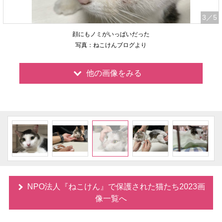
3
／5
顔にもノミがいっぱいだった
写真：ねこけんブログより
他の画像をみる
NPO法人『ねこけん』で保護された猫たち2023画
像一覧へ