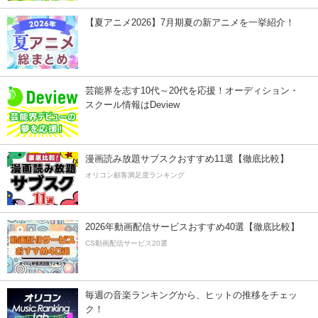
【夏アニメ2026】7月期夏の新アニメを一挙紹介！
芸能界を志す10代～20代を応援！オーディション・
スクール情報はDeview
漫画読み放題サブスクおすすめ11選【徹底比較】
オリコン顧客満足度ランキング
2026年動画配信サービスおすすめ40選【徹底比較】
CS動画配信サービス20選
毎週の音楽ランキングから、ヒットの推移をチェッ
ク！