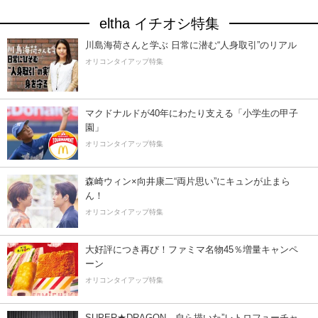
eltha イチオシ特集
川島海荷さんと学ぶ 日常に潜む“人身取引”のリアル
オリコンタイアップ特集
マクドナルドが40年にわたり支える「小学生の甲子
園」
オリコンタイアップ特集
森崎ウィン×向井康二“両片思い”にキュンが止まら
ん！
オリコンタイアップ特集
大好評につき再び！ファミマ名物45％増量キャンペ
ーン
オリコンタイアップ特集
SUPER★DRAGON、自ら描いた”レトロフューチャ