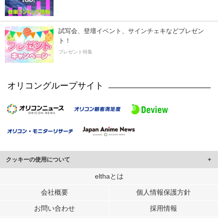
試写会、登壇イベント、サインチェキなどプレゼン
ト！
プレゼント特集
オリコングループサイト
クッキーの使用について
このサイトでは Cookie を使用して、ユーザーに合わせたコンテンツや広告の
elthaとは
表示、ソーシャル メディア機能の提供、広告の表示回数やクリック数の測定を
会社概要
個人情報保護方針
行っています。
また、ユーザーによるサイトの利用状況についても情報を収集し、ソーシャル
お問い合わせ
採用情報
メディアや広告配信、データ解析の各パートナーに提供しています。
各パートナーは、この情報とユーザーが各パートナーに提供した他の情報や、