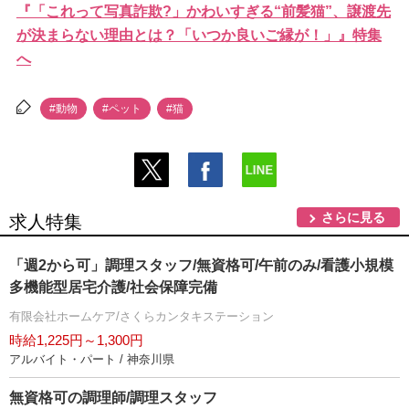
『「これって写真詐欺?」かわいすぎる“前髪猫”、譲渡先
が決まらない理由とは？「いつか良いご縁が！」』特集
へ
#動物
#ペット
#猫
さらに見る
求人特集
「週2から可」調理スタッフ/無資格可/午前のみ/看護小規模
多機能型居宅介護/社会保障完備
有限会社ホームケア/さくらカンタキステーション
時給1,225円～1,300円
アルバイト・パート / 神奈川県
無資格可の調理師/調理スタッフ