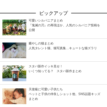
ピックアップ
可愛いシルバニアまとめ
『鬼滅の刃』の再現ほか、人気のシルバニア投稿を
公開
癒やしの猫まとめ
人気タレント猫、猫写真集…キュートな猫ズラリ
スタバ新作イッキ見せ！
いくつ知ってる？ スタバ新作まとめ
天使級に可愛い子供たち
ペットと子供の仲良しショット他、SNS話題キッズ
まとめ