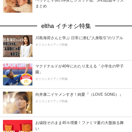
ペットと子供の仲良しショット他、SNS話題キッズ
まとめ
eltha イチオシ特集
川島海荷さんと学ぶ 日常に潜む“人身取引”のリアル
オリコンタイアップ特集
マクドナルドが40年にわたり支える「小学生の甲子
園」
オリコンタイアップ特集
向井康二イケメンすぎ！純愛『（LOVE SONG）』
オリコンタイアップ特集
お値段そのまま45％増量！ファミマ夏の大盤振る舞
い