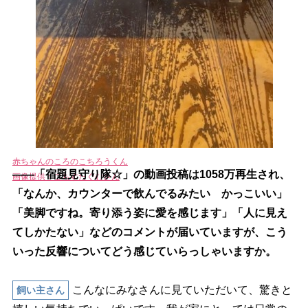
赤ちゃんのころのこちろうくん
――「宿題見守り隊☆」の動画投稿は1058万再生され、
画像提供：こちすたぐむさん
「なんか、カウンターで飲んでるみたい かっこいい」
「美脚ですね。寄り添う姿に愛を感じます」「人に見え
てしかたない」などのコメントが届いていますが、こう
いった反響についてどう感じていらっしゃいますか。
こんなにみなさんに見ていただいて、驚きと
飼い主さん