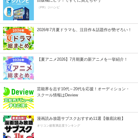
自販機にピッ！ですぐに買えちゃう
（PR）ジハンピ
2026年7月夏ドラマも、注目作＆話題作が勢ぞろい！
【夏アニメ2026】7月期夏の新アニメを一挙紹介！
芸能界を志す10代～20代を応援！オーディション・
スクール情報はDeview
漫画読み放題サブスクおすすめ11選【徹底比較】
オリコン顧客満足度ランキング