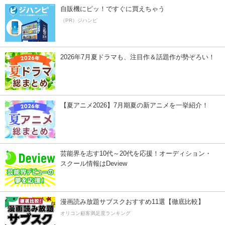
自販機にピッ！ですぐに買えちゃう
（PR）ジハンピ
2026年7月夏ドラマも、注目作＆話題作が勢ぞろい！
【夏アニメ2026】7月期夏の新アニメを一挙紹介！
芸能界を志す10代～20代を応援！オーディション・
スクール情報はDeview
漫画読み放題サブスクおすすめ11選【徹底比較】
オリコン顧客満足度ランキング