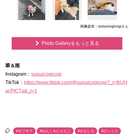
画像提供：suisuicogicogiさん
Photo Galleryをもっと見る
翠＆雨
Instagram：
suisuicogicogi
TikTok：
https://www.tiktok.com/@suisuicogicogi?_t=8jUH
acPtCTq&_r=1
#モフモフ
#わんこ＆にゃんこ
#おもしろ
#びっくり