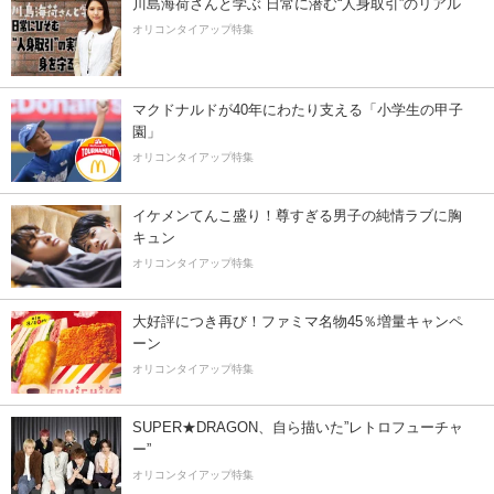
川島海荷さんと学ぶ 日常に潜む“人身取引”のリアル
オリコンタイアップ特集
マクドナルドが40年にわたり支える「小学生の甲子
園」
オリコンタイアップ特集
イケメンてんこ盛り！尊すぎる男子の純情ラブに胸
キュン
オリコンタイアップ特集
大好評につき再び！ファミマ名物45％増量キャンペ
ーン
オリコンタイアップ特集
SUPER★DRAGON、自ら描いた”レトロフューチャ
ー”
オリコンタイアップ特集