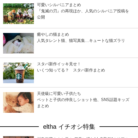
可愛いシルバニアまとめ
『鬼滅の刃』の再現ほか、人気のシルバニア投稿を
公開
癒やしの猫まとめ
人気タレント猫、猫写真集…キュートな猫ズラリ
スタバ新作イッキ見せ！
いくつ知ってる？ スタバ新作まとめ
天使級に可愛い子供たち
ペットと子供の仲良しショット他、SNS話題キッズ
まとめ
eltha イチオシ特集