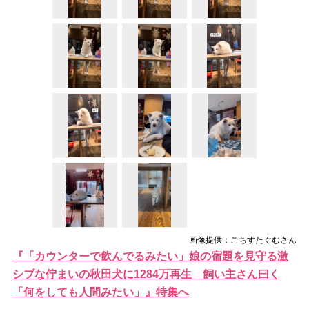
画像提供：こちすたぐむさん
『「カウンターで飲んでるみたい」娘の宿題を見守る激
シブな佇まいの秋田犬に1284万再生 飼い主さん曰く
「何をしても人間みたい」』特集へ