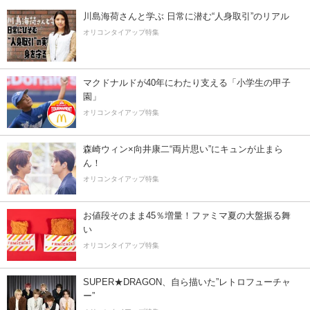
川島海荷さんと学ぶ 日常に潜む“人身取引”のリアル
オリコンタイアップ特集
マクドナルドが40年にわたり支える「小学生の甲子
園」
オリコンタイアップ特集
森崎ウィン×向井康二“両片思い”にキュンが止まら
ん！
オリコンタイアップ特集
お値段そのまま45％増量！ファミマ夏の大盤振る舞
い
オリコンタイアップ特集
SUPER★DRAGON、自ら描いた”レトロフューチャ
ー”