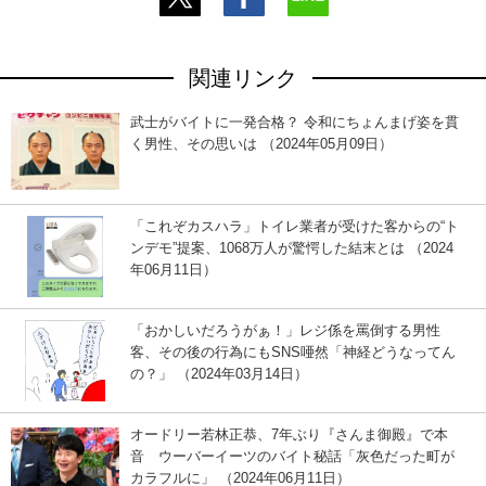
関連リンク
武士がバイトに一発合格？ 令和にちょんまげ姿を貫
く男性、その思いは （2024年05月09日）
「これぞカスハラ」トイレ業者が受けた客からの“ト
ンデモ”提案、1068万人が驚愕した結末とは （2024
年06月11日）
「おかしいだろうがぁ！」レジ係を罵倒する男性
客、その後の行為にもSNS唖然「神経どうなってん
の？」 （2024年03月14日）
オードリー若林正恭、7年ぶり『さんま御殿』で本
音 ウーバーイーツのバイト秘話「灰色だった町が
カラフルに」 （2024年06月11日）