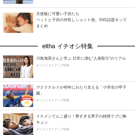
天使級に可愛い子供たち
ペットと子供の仲良しショット他、SNS話題キッズ
まとめ
eltha イチオシ特集
川島海荷さんと学ぶ 日常に潜む“人身取引”のリアル
オリコンタイアップ特集
マクドナルドが40年にわたり支える「小学生の甲子
園」
オリコンタイアップ特集
イケメンてんこ盛り！尊すぎる男子の純情ラブに胸
キュン
オリコンタイアップ特集