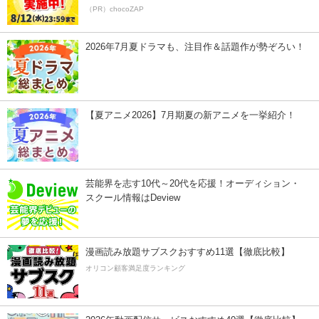
（PR）chocoZAP
2026年7月夏ドラマも、注目作＆話題作が勢ぞろい！
【夏アニメ2026】7月期夏の新アニメを一挙紹介！
芸能界を志す10代～20代を応援！オーディション・
スクール情報はDeview
漫画読み放題サブスクおすすめ11選【徹底比較】
オリコン顧客満足度ランキング