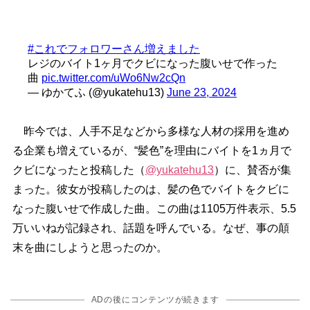
#これでフォロワーさん増えました
レジのバイト1ヶ月でクビになった腹いせで作った
曲
pic.twitter.com/uWo6Nw2cQn
— ゆかてふ (@yukatehu13)
June 23, 2024
昨今では、人手不足などから多様な人材の採用を進め
る企業も増えているが、“髪色”を理由にバイトを1ヵ月で
クビになったと投稿した（
@yukatehu13
）に、賛否が集
まった。彼女が投稿したのは、髪の色でバイトをクビに
なった腹いせで作成した曲。この曲は1105万件表示、5.5
万いいねが記録され、話題を呼んでいる。なぜ、事の顛
末を曲にしようと思ったのか。
ADの後にコンテンツが続きます