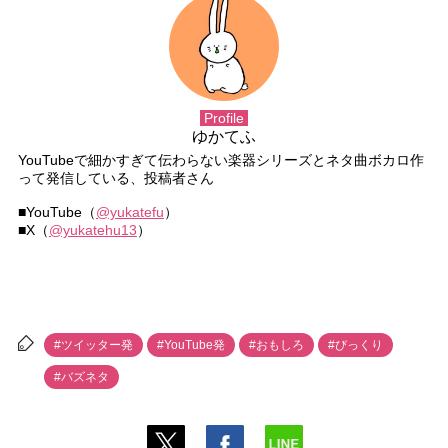
Profile
ゆかてふ
YouTubeで細かすぎて伝わらない楽器シリーズとネタ曲ボカロ作
って発信している、投稿者さん
■YouTube（
@yukatefu
）
■X（
@yukatehu13
）
#ツイッター発
#YouTube発
#おもしろ
#びっくり
#バズネタ