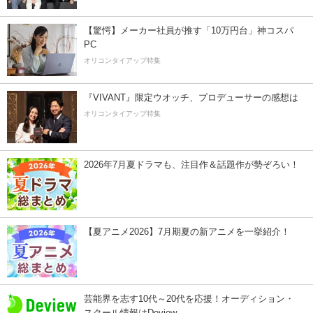
【驚愕】メーカー社員が推す「10万円台」神コスパ
PC
オリコンタイアップ特集
『VIVANT』限定ウオッチ、プロデューサーの感想は
オリコンタイアップ特集
2026年7月夏ドラマも、注目作＆話題作が勢ぞろい！
【夏アニメ2026】7月期夏の新アニメを一挙紹介！
芸能界を志す10代～20代を応援！オーディション・
スクール情報はDeview