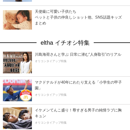
天使級に可愛い子供たち
ペットと子供の仲良しショット他、SNS話題キッズ
まとめ
eltha イチオシ特集
川島海荷さんと学ぶ 日常に潜む“人身取引”のリアル
オリコンタイアップ特集
マクドナルドが40年にわたり支える「小学生の甲子
園」
オリコンタイアップ特集
イケメンてんこ盛り！尊すぎる男子の純情ラブに胸
キュン
オリコンタイアップ特集