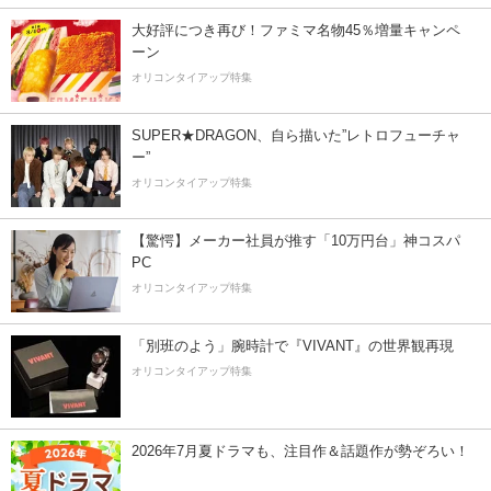
大好評につき再び！ファミマ名物45％増量キャンペ
ーン
オリコンタイアップ特集
SUPER★DRAGON、自ら描いた”レトロフューチャ
ー”
オリコンタイアップ特集
【驚愕】メーカー社員が推す「10万円台」神コスパ
PC
オリコンタイアップ特集
「別班のよう」腕時計で『VIVANT』の世界観再現
オリコンタイアップ特集
2026年7月夏ドラマも、注目作＆話題作が勢ぞろい！