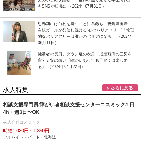
もSNSが転機に （2024年07月31日）
思春期には白杖を持つことに葛藤も…視覚障害者・
白杖ガールが発信し続ける“心のバリアフリー”「物理
的なバリアフリーは誰かのバリアになる」 （2024年
06月11日）
健常者の長男、ダウン症の次男、指定難病の三男を
育てる父の想い「障がいあっても子育ては楽しめ
る」 （2024年04月22日）
さらに見る
求人特集
相談支援専門員/障がい者相談支援センターコスミック/1日
4h・週3日〜OK
株式会社コスミック
時給1,080円～1,390円
アルバイト・パート / 北海道