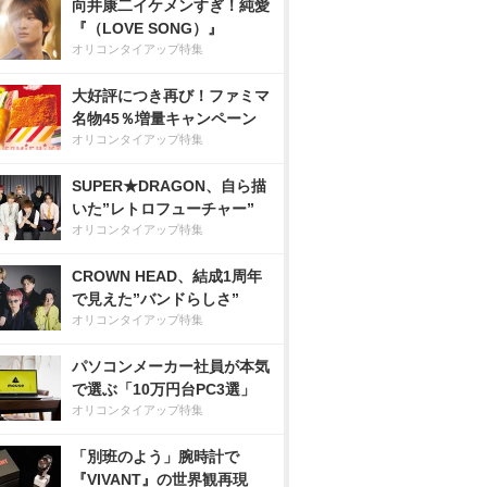
向井康二イケメンすぎ！純愛
『（LOVE SONG）』
オリコンタイアップ特集
大好評につき再び！ファミマ
名物45％増量キャンペーン
オリコンタイアップ特集
SUPER★DRAGON、自ら描
いた”レトロフューチャー”
オリコンタイアップ特集
CROWN HEAD、結成1周年
で見えた”バンドらしさ”
オリコンタイアップ特集
パソコンメーカー社員が本気
で選ぶ「10万円台PC3選」
オリコンタイアップ特集
「別班のよう」腕時計で
『VIVANT』の世界観再現