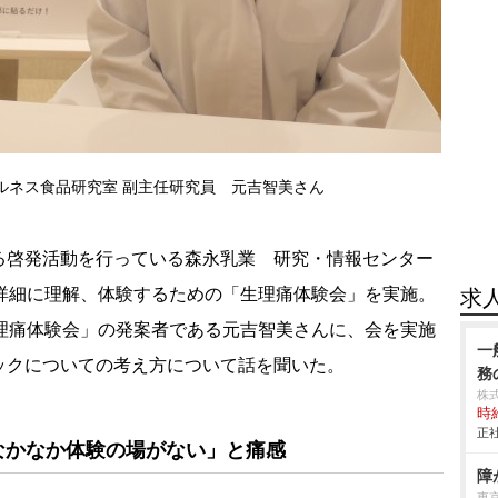
ルネス食品研究室 副主任研究員 元吉智美さん
啓発活動を行っている森永乳業 研究・情報センター
て詳細に理解、体験するための「生理痛体験会」を実施。
求
生理痛体験会」の発案者である元吉智美さんに、会を実施
一
ックについての考え方について話を聞いた。
務
株
時給
正社
なかなか体験の場がない」と痛感
障
東