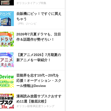
オリコンタイアップ特集
自販機にピッ！ですぐに買え
ちゃう
（PR）ジハンピ
2026年7月夏ドラマも、注目
作＆話題作が勢ぞろい！
【夏アニメ2026】7月期夏の
新アニメを一挙紹介！
芸能界を志す10代～20代を
応援！オーディション・スク
ール情報はDeview
漫画読み放題サブスクおすす
め11選【徹底比較】
オリコン顧客満足度ランキング