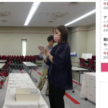
年
正社
ア
株
年
正社
製
モ
小
年
正社