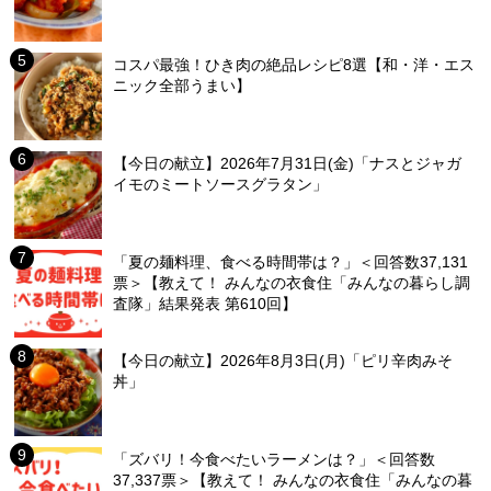
コスパ最強！ひき肉の絶品レシピ8選【和・洋・エス
ニック全部うまい】
【今日の献立】2026年7月31日(金)「ナスとジャガ
イモのミートソースグラタン」
「夏の麺料理、食べる時間帯は？」＜回答数37,131
票＞【教えて！ みんなの衣食住「みんなの暮らし調
査隊」結果発表 第610回】
【今日の献立】2026年8月3日(月)「ピリ辛肉みそ
丼」
「ズバリ！今食べたいラーメンは？」＜回答数
37,337票＞【教えて！ みんなの衣食住「みんなの暮