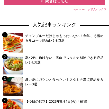
続きはこちら
sponsored by 求人ボックス
人気記事ランキング
チャンプルーだけじゃもったいない！今年こそ極め
る夏ゴーヤ絶品レシピ3選
夏バテに負けない！豚肉でスタミナ補給できる絶品
レシピ8選
暑い夏にガツンと食べたい！スタミナ満点絶品夏カ
レー3選
【今日の献立】2026年8月4日(火)「酢鶏」