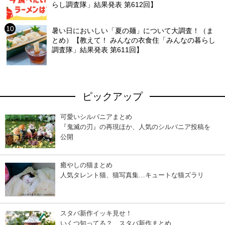
らし調査隊」結果発表 第612回】
暑い日においしい「夏の麺」について大調査！（ま
とめ）【教えて！ みんなの衣食住「みんなの暮らし
調査隊」結果発表 第611回】
ピックアップ
可愛いシルバニアまとめ
『鬼滅の刃』の再現ほか、人気のシルバニア投稿を
公開
癒やしの猫まとめ
人気タレント猫、猫写真集…キュートな猫ズラリ
スタバ新作イッキ見せ！
いくつ知ってる？ スタバ新作まとめ