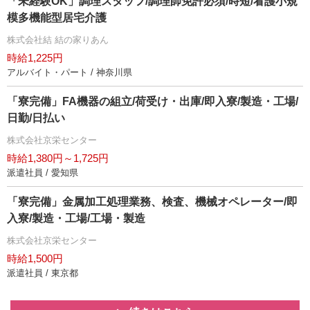
「未経験OK」調理スタッフ/調理師免許必須/時短/看護小規
模多機能型居宅介護
株式会社結 結の家りあん
時給1,225円
アルバイト・パート / 神奈川県
「寮完備」FA機器の組立/荷受け・出庫/即入寮/製造・工場/
日勤/日払い
株式会社京栄センター
時給1,380円～1,725円
派遣社員 / 愛知県
「寮完備」金属加工処理業務、検査、機械オペレーター/即
入寮/製造・工場/工場・製造
株式会社京栄センター
時給1,500円
派遣社員 / 東京都