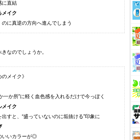
感に直結
るメイク
のに真逆の方向へ進んでしまう
べきなのでしょうか。
めのメイク》
か一か所”に軽く血色感を入れるだけで今っぽく
ルメイク
出すと、“盛っていないのに垢抜ける”印象に
び
のいいカラーが◎