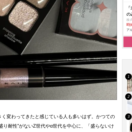
「
の
株
時給
アル
く変わってきたと感じている人も多いはず。かつての
盛り耐性”がないZ世代やα世代を中心に、「盛らないけ