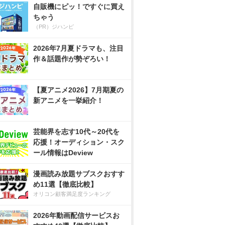
自販機にピッ！ですぐに買え
ちゃう
（PR）ジハンピ
2026年7月夏ドラマも、注目
作＆話題作が勢ぞろい！
【夏アニメ2026】7月期夏の
新アニメを一挙紹介！
芸能界を志す10代～20代を
応援！オーディション・スク
ール情報はDeview
漫画読み放題サブスクおすす
め11選【徹底比較】
オリコン顧客満足度ランキング
2026年動画配信サービスお