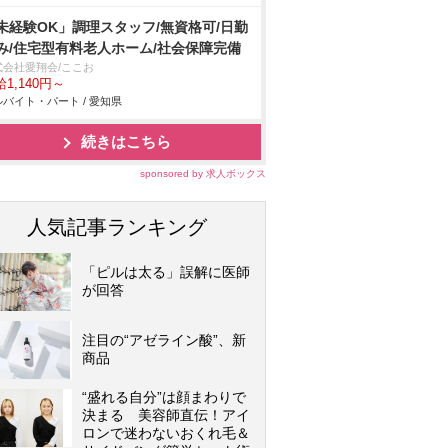
未経験OK」調理スタッフ/無資格可/日勤
み/住宅型有料老人ホーム/社会保障完備
式会社愛翔会/ここお
1,140円～
バイト・パート / 愛知県
続きはこちら
sponsored by 求人ボックス
人気記事ランキング
「ピルは太る」誤解に医師
が回答
注目の“アゼライン酸”、新
商品
“盛れる自分”は顔まわりで
決まる 美容師直伝！アイ
ロンで迷わないおくれ毛＆