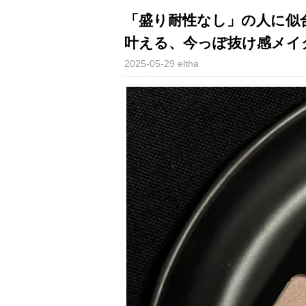
「盛り耐性なし」の人に似
叶える、今っぽ抜け感メイ
2025-05-29
eltha