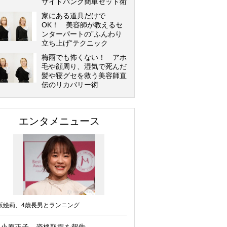
サイドバング簡単セット術
家にある道具だけで
OK！ 美容師が教えるセ
ンターパートの”ふんわり
立ち上げ”テクニック
梅雨でも怖くない！ アホ
毛や顔周り、湿気で死んだ
髪や寝グセを救う美容師直
伝のリカバリー術
エンタメニュース
坂絵莉、4歳長男とランニング