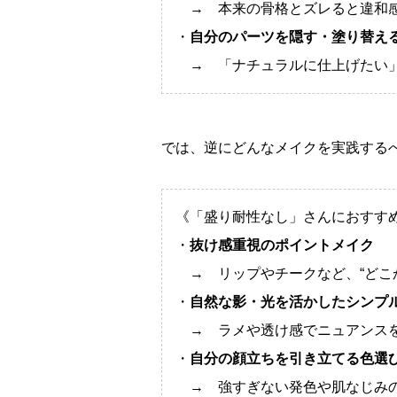
→ 本来の骨格とズレると違和
・
自分のパーツを隠す・塗り替え
→ 「ナチュラルに仕上げたい」
では、逆にどんなメイクを実践する
《「盛り耐性なし」さんにおすす
・
抜け感重視のポイントメイク
→ リップやチークなど、“どこ
・
自然な影・光を活かしたシンプ
→ ラメや透け感でニュアンスを
・
自分の顔立ちを引き立てる色選
→ 強すぎない発色や肌なじみ