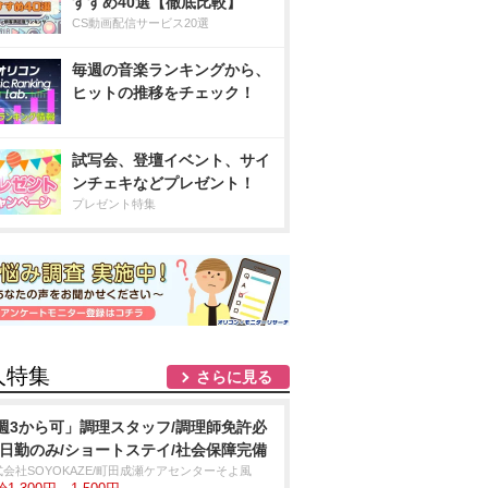
すすめ40選【徹底比較】
CS動画配信サービス20選
毎週の音楽ランキングから、
ヒットの推移をチェック！
試写会、登壇イベント、サイ
ンチェキなどプレゼント！
プレゼント特集
人特集
さらに見る
週3から可」調理スタッフ/調理師免許必
/日勤のみ/ショートステイ/社会保障完備
式会社SOYOKAZE/町田成瀬ケアセンターそよ風