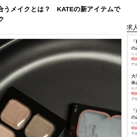
合うメイクとは？ KATEの新アイテムで
ク
求
「
の
社
時給
アル
大
休
株
時給
アル
「
の
社
時給
アル