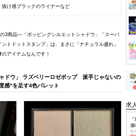
け感ブラックのライナーなど
題の3商品―「ポッピングシルエットシャドウ」「スーパ
イントドットスタンプ」は、まさに「ナチュラル盛れ」
け
のアイテムなんです！
ャドウ」 ラズベリーロゼポップ 派手じゃないの
度感”を足す4色パレット
求
「
須
株