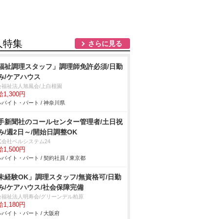
人特集
さらに見る
福祉調理スタッフ」調理師免許必須/日勤
み/ケアハウス
会福祉法人旭風会/上白根園
1,300円
バイト・パート / 神奈川県
手新聞社のコールセンター管理者/土日祝
み/週2日～/開始日調整OK
式会社ベルシステム24
1,500円
バイト・パート / 契約社員 / 東京都
未経験OK」調理スタッフ/無資格可/日勤
み/ケアハウス/社会保障完備
会福祉法人明寿会/グリーンデル柏原
1,180円
バイト・パート / 大阪府