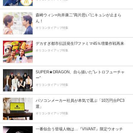
森崎ウィン×向井康二“両片思い”にキュンが止まら
ん！
オリコンタイアップ特集
デカすぎ都市伝説発生!?ファミマ45％増量作戦再来
オリコンタイアップ特集
SUPER★DRAGON、自ら描いた”レトロフューチャ
ー”
オリコンタイアップ特集
パソコンメーカー社員が本気で選ぶ「10万円台PC3
選」
オリコンタイアップ特集
一番似合う登場人物は…『VIVANT』限定ウオッチ