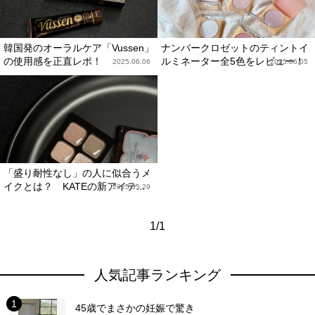
韓国発のオーラルケア「Vussen」
ナンバークロゼットのティントイ
の使用感を正直レポ！
ルミネーター全5色をレビュー！
2025.06.06
2025.06.05
「盛り耐性なし」の人に似合うメ
イクとは？ KATEの新アイテ...
2025.05.29
1/1
人気記事ランキング
45歳でまさかの妊娠で驚き