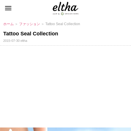
ホーム
＞
ファッション
＞ Tattoo Seal Collection
Tattoo Seal Collection
2015-07-30
eltha