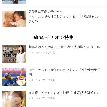
天使級に可愛い子供たち
ペットと子供の仲良しショット他、SNS話題キッズ
まとめ
eltha イチオシ特集
川島海荷さんと学ぶ 日常に潜む“人身取引”のリアル
オリコンタイアップ特集
マクドナルドが40年にわたり支える「小学生の甲子
園」
オリコンタイアップ特集
向井康二イケメンすぎ！純愛『（LOVE SONG）』
オリコンタイアップ特集