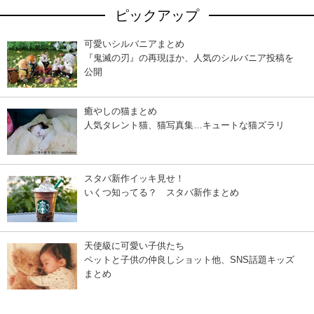
ピックアップ
可愛いシルバニアまとめ
『鬼滅の刃』の再現ほか、人気のシルバニア投稿を
公開
癒やしの猫まとめ
人気タレント猫、猫写真集…キュートな猫ズラリ
スタバ新作イッキ見せ！
いくつ知ってる？ スタバ新作まとめ
天使級に可愛い子供たち
ペットと子供の仲良しショット他、SNS話題キッズ
まとめ