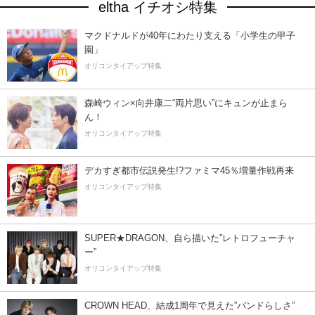
eltha イチオシ特集
マクドナルドが40年にわたり支える「小学生の甲子
園」
オリコンタイアップ特集
森崎ウィン×向井康二“両片思い”にキュンが止まら
ん！
オリコンタイアップ特集
デカすぎ都市伝説発生!?ファミマ45％増量作戦再来
オリコンタイアップ特集
SUPER★DRAGON、自ら描いた”レトロフューチャ
ー”
オリコンタイアップ特集
CROWN HEAD、結成1周年で見えた”バンドらしさ”