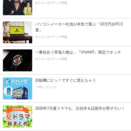
オリコンタイアップ特集
パソコンメーカー社員が本気で選ぶ「10万円台PC3
選」
オリコンタイアップ特集
一番似合う登場人物は…『VIVANT』限定ウオッチ
オリコンタイアップ特集
自販機にピッ！ですぐに買えちゃう
（PR）ジハンピ
2026年7月夏ドラマも、注目作＆話題作が勢ぞろい！