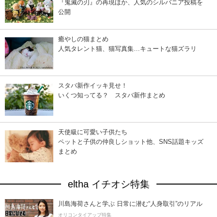
『鬼滅の刃』の再現ほか、人気のシルバニア投稿を
公開
癒やしの猫まとめ
人気タレント猫、猫写真集…キュートな猫ズラリ
スタバ新作イッキ見せ！
いくつ知ってる？ スタバ新作まとめ
天使級に可愛い子供たち
ペットと子供の仲良しショット他、SNS話題キッズ
まとめ
eltha イチオシ特集
川島海荷さんと学ぶ 日常に潜む“人身取引”のリアル
オリコンタイアップ特集