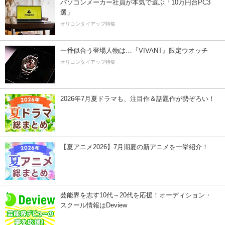
パソコンメーカー社員が本気で選ぶ「10万円台PC3
選」
オリコンタイアップ特集
一番似合う登場人物は…『VIVANT』限定ウオッチ
オリコンタイアップ特集
2026年7月夏ドラマも、注目作＆話題作が勢ぞろい！
【夏アニメ2026】7月期夏の新アニメを一挙紹介！
芸能界を志す10代～20代を応援！オーディション・
スクール情報はDeview