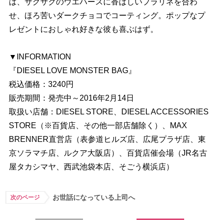
は、サクサクのウエハースに香ばしいプラリネを合わ
せ、ほろ苦いダークチョコでコーティング。ポップなプ
レゼントにおしゃれ好きな彼も喜ぶはず。
▼INFORMATION
『DIESEL LOVE MONSTER BAG』
税込価格：3240円
販売期間：発売中～2016年2月14日
取扱い店舗：DIESEL STORE、DIESEL ACCESSORIES
STORE（※百貨店、その他一部店舗除く）、MAX
BRENNER直営店（表参道ヒルズ店、広尾プラザ店、東
京ソラマチ店、ルクア大阪店）、百貨店催会場（JR名古
屋タカシマヤ、西武池袋本店、そごう横浜店）
お世話になっている上司へ
次のページ