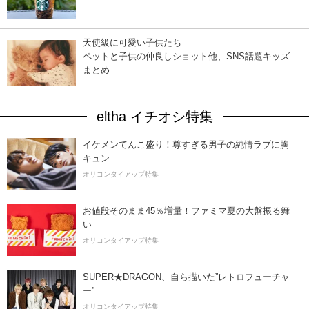
天使級に可愛い子供たち
ペットと子供の仲良しショット他、SNS話題キッズ
まとめ
eltha イチオシ特集
イケメンてんこ盛り！尊すぎる男子の純情ラブに胸
キュン
オリコンタイアップ特集
お値段そのまま45％増量！ファミマ夏の大盤振る舞
い
オリコンタイアップ特集
SUPER★DRAGON、自ら描いた”レトロフューチャ
ー”
オリコンタイアップ特集