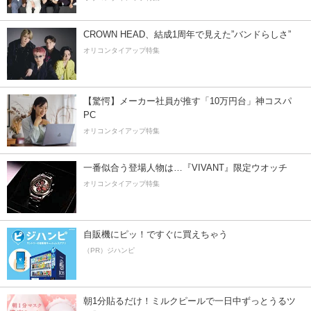
CROWN HEAD、結成1周年で見えた”バンドらしさ”
オリコンタイアップ特集
【驚愕】メーカー社員が推す「10万円台」神コスパ
PC
オリコンタイアップ特集
一番似合う登場人物は…『VIVANT』限定ウオッチ
オリコンタイアップ特集
自販機にピッ！ですぐに買えちゃう
（PR）ジハンピ
朝1分貼るだけ！ミルクピールで一日中ずっとうるツ