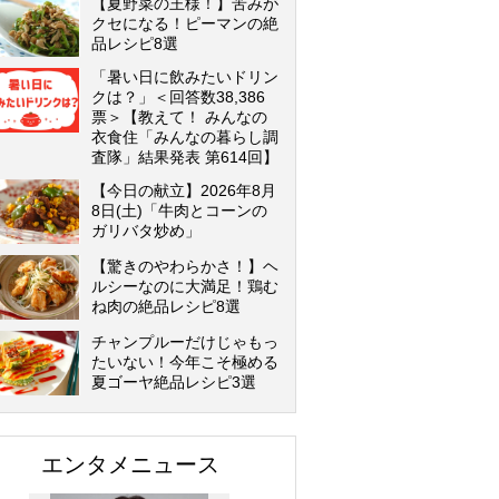
【夏野菜の王様！】苦みが
クセになる！ピーマンの絶
品レシピ8選
「暑い日に飲みたいドリン
クは？」＜回答数38,386
票＞【教えて！ みんなの
衣食住「みんなの暮らし調
査隊」結果発表 第614回】
【今日の献立】2026年8月
8日(土)「牛肉とコーンの
ガリバタ炒め」
【驚きのやわらかさ！】ヘ
ルシーなのに大満足！鶏む
ね肉の絶品レシピ8選
チャンプルーだけじゃもっ
たいない！今年こそ極める
夏ゴーヤ絶品レシピ3選
エンタメニュース