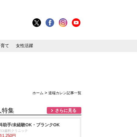
子育て
女性活躍
>
ホーム
道端カレン記事一覧
人特集
さらに見る
科助手/未経験OK・ブランクOK
ガロ歯科クリニック
1,250円