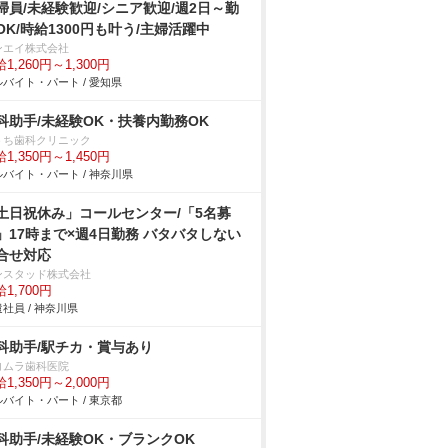
掃員/未経験歓迎/シニア歓迎/週2日～勤
OK/時給1300円も叶う/主婦活躍中
ンエイ株式会社
1,260円～1,300円
バイト・パート / 愛知県
科助手/未経験OK・扶養内勤務OK
うち歯科クリニック
1,350円～1,450円
バイト・パート / 神奈川県
土日祝休み」コールセンター/「5名募
」17時まで×週4日勤務 バタバタしない
合せ対応
ンスタッド株式会社
1,700円
社員 / 神奈川県
科助手/駅チカ・賞与あり
ヨムラ歯科医院
1,350円～2,000円
バイト・パート / 東京都
科助手/未経験OK・ブランクOK