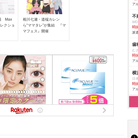
アル
不
 Max
相川七瀬・道端カレン
W
夏コレクショ
ら“ママタレ”が集結 『マ
時給
マフェス』開催
派遣
歯
む
時給
アル
横
日
時給
アル