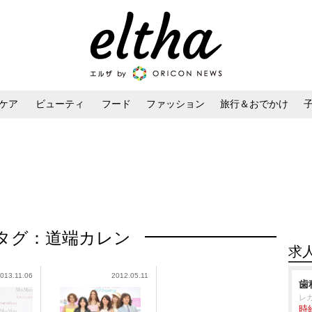
ケア
ビューティ
フード
ファッション
旅行＆おでかけ
ンケア
ダイエット・ボディケア
ヘアスタイル・ヘアアレンジ
タグ：道端カレン
求
013.11.06
2012.05.11
歯
レ
時給