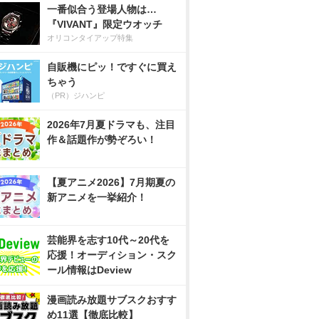
一番似合う登場人物は…
『VIVANT』限定ウオッチ
オリコンタイアップ特集
自販機にピッ！ですぐに買え
ちゃう
（PR）ジハンピ
2026年7月夏ドラマも、注目
作＆話題作が勢ぞろい！
【夏アニメ2026】7月期夏の
新アニメを一挙紹介！
芸能界を志す10代～20代を
応援！オーディション・スク
ール情報はDeview
漫画読み放題サブスクおすす
め11選【徹底比較】