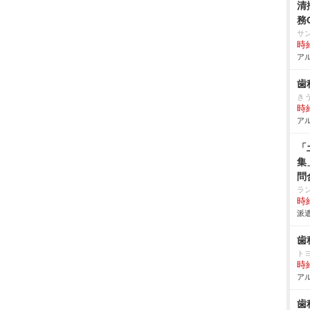
清
務
サ
時給
アル
歯
き
時給
アル
「
集
問
ラ
時給
派遣
歯
ト
時給
アル
歯