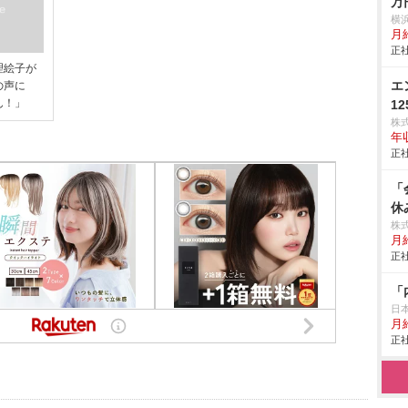
万
横
月給
正社
理絵子が
エ
の声に
ん！」
1
株式
年
正社
「
休
株式
月
正社
「
日
月給
正社