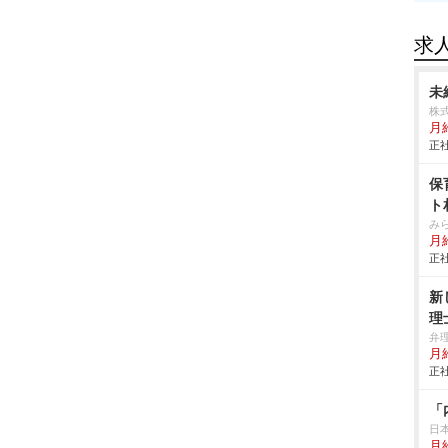
求
未
株
月
正社
保
ト
み
月
正社
新
理
弁
月
正社
「
日
月給