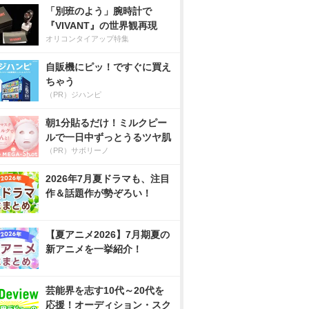
「別班のよう」腕時計で
『VIVANT』の世界観再現
オリコンタイアップ特集
自販機にピッ！ですぐに買え
ちゃう
（PR）ジハンピ
朝1分貼るだけ！ミルクピー
ルで一日中ずっとうるツヤ肌
（PR）サボリーノ
2026年7月夏ドラマも、注目
作＆話題作が勢ぞろい！
【夏アニメ2026】7月期夏の
新アニメを一挙紹介！
芸能界を志す10代～20代を
応援！オーディション・スク