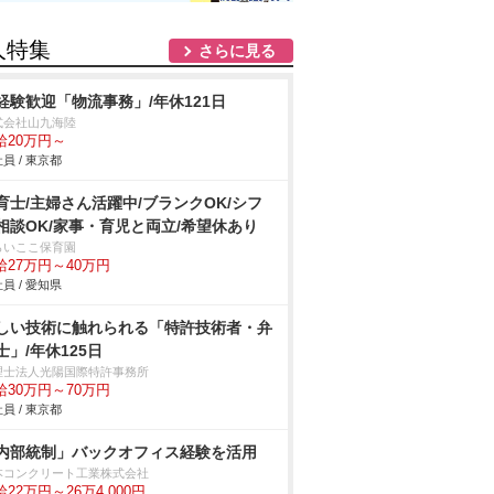
人特集
さらに見る
経験歓迎「物流事務」/年休121日
式会社山九海陸
給20万円～
員 / 東京都
育士/主婦さん活躍中/ブランクOK/シフ
相談OK/家事・育児と両立/希望休あり
らいここ保育園
給27万円～40万円
員 / 愛知県
しい技術に触れられる「特許技術者・弁
士」/年休125日
理士法人光陽国際特許事務所
給30万円～70万円
員 / 東京都
内部統制」バックオフィス経験を活用
本コンクリート工業株式会社
22万円～26万4,000円