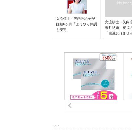
女流棋士・矢内理絵子が
女流棋士・矢内
妊娠6ヶ月「ようやく体調
来月結婚 祝福
も安定」
「感激忘れませ
P R