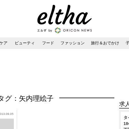
ケア
ビューティ
フード
ファッション
旅行＆おでかけ
ンケア
ダイエット・ボディケア
ヘアスタイル・ヘアアレンジ
タグ：矢内理絵子
求
013.09.05
タ
1