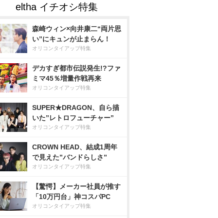
森崎ウィン×向井康二“両片思
い”にキュンが止まらん！
オリコンタイアップ特集
デカすぎ都市伝説発生!?ファ
ミマ45％増量作戦再来
オリコンタイアップ特集
SUPER★DRAGON、自ら描
いた”レトロフューチャー”
オリコンタイアップ特集
CROWN HEAD、結成1周年
で見えた”バンドらしさ”
オリコンタイアップ特集
【驚愕】メーカー社員が推す
「10万円台」神コスパPC
オリコンタイアップ特集