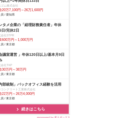
円以上へ/年間休日133日
浜ゴム株式会社
20万7,100円～26万1,600円
員 / 愛知県
ンタメ企業の「経理財務責任者」年休
25日/完休2日
会社STPR
収600万円～1,000万円
員 / 東京都
会議室運営 」年休120日以上/基本月9日
み
会社TKP
給30万円～38万円
員 / 東京都
内部統制」バックオフィス経験を活用
本コンクリート工業株式会社
22万円～26万4,000円
員 / 東京都
続きはこちら
sponsored by 求人ボックス