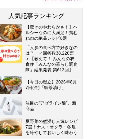
人気記事ランキング
【驚きのやわらかさ！】ヘ
ルシーなのに大満足！鶏む
ね肉の絶品レシピ8選
「人参の食べ方で好きなの
は？」＜回答数38,220票
＞【教えて！ みんなの衣
食住「みんなの暮らし調査
隊」結果発表 第613回】
【今日の献立】2026年8月
7日(金)「鯛茶漬け」
注目の“アゼライン酸”、新
商品
夏野菜の煮浸し人気レシピ
7選！ナス・オクラ・冬瓜
を冷やしておいしく味わう