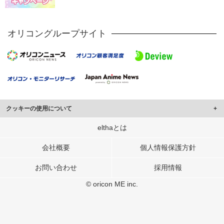
オリコングループサイト
クッキーの使用について
このサイトでは Cookie を使用して、ユーザーに合わせたコンテンツや広告の
elthaとは
表示、ソーシャル メディア機能の提供、広告の表示回数やクリック数の測定を
行っています。
会社概要
個人情報保護方針
また、ユーザーによるサイトの利用状況についても情報を収集し、ソーシャル
お問い合わせ
採用情報
メディアや広告配信、データ解析の各パートナーに提供しています。
各パートナーは、この情報とユーザーが各パートナーに提供した他の情報や、
© oricon ME inc.
ユーザーが各パートナーのサービスを使用したときに収集した他の情報を組み
合わせて使用することがあります。