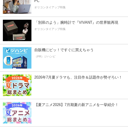
PC
オリコンタイアップ特集
「別班のよう」腕時計で『VIVANT』の世界観再現
オリコンタイアップ特集
自販機にピッ！ですぐに買えちゃう
（PR）ジハンピ
2026年7月夏ドラマも、注目作＆話題作が勢ぞろい！
【夏アニメ2026】7月期夏の新アニメを一挙紹介！