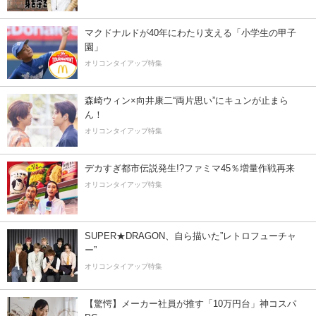
マクドナルドが40年にわたり支える「小学生の甲子
園」
オリコンタイアップ特集
森崎ウィン×向井康二“両片思い”にキュンが止まら
ん！
オリコンタイアップ特集
デカすぎ都市伝説発生!?ファミマ45％増量作戦再来
オリコンタイアップ特集
SUPER★DRAGON、自ら描いた”レトロフューチャ
ー”
オリコンタイアップ特集
【驚愕】メーカー社員が推す「10万円台」神コスパ