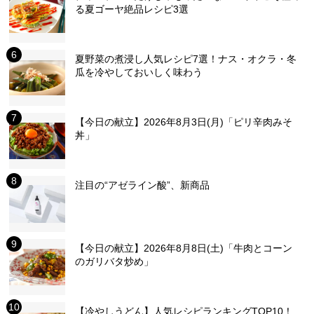
る夏ゴーヤ絶品レシピ3選
夏野菜の煮浸し人気レシピ7選！ナス・オクラ・冬
瓜を冷やしておいしく味わう
【今日の献立】2026年8月3日(月)「ピリ辛肉みそ
丼」
注目の“アゼライン酸”、新商品
【今日の献立】2026年8月8日(土)「牛肉とコーン
のガリバタ炒め」
【冷やしうどん】人気レシピランキングTOP10！