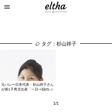
タグ：杉山祥子
元バレー日本代表・杉山祥子さん
が第1子男児出産「一日一日の...
2018.11.02
1/1