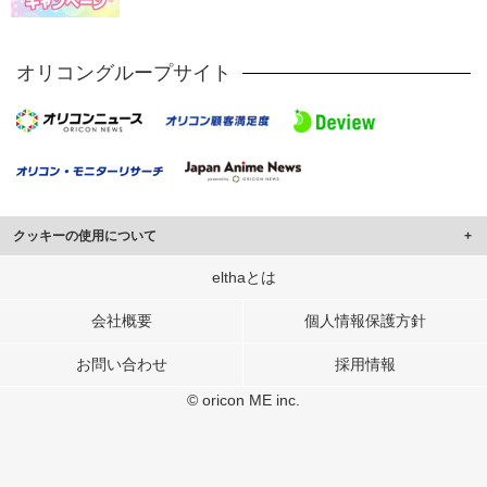
オリコングループサイト
クッキーの使用について
このサイトでは Cookie を使用して、ユーザーに合わせたコンテンツや広告の
elthaとは
表示、ソーシャル メディア機能の提供、広告の表示回数やクリック数の測定を
行っています。
会社概要
個人情報保護方針
また、ユーザーによるサイトの利用状況についても情報を収集し、ソーシャル
お問い合わせ
採用情報
メディアや広告配信、データ解析の各パートナーに提供しています。
各パートナーは、この情報とユーザーが各パートナーに提供した他の情報や、
© oricon ME inc.
ユーザーが各パートナーのサービスを使用したときに収集した他の情報を組み
合わせて使用することがあります。