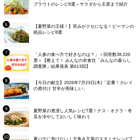
プラウトのレシピ8選～サラダから主菜まで紹介
【夏野菜の王様！】苦みがクセになる！ピーマンの
絶品レシピ8選
「人参の食べ方で好きなのは？」＜回答数38,220
票＞【教えて！ みんなの衣食住「みんなの暮らし
調査隊」結果発表 第613回】
【今日の献立】2026年7月23日(木)「定番！カレイ
の煮付け 甘辛が美味しい」
夏野菜の煮浸し人気レシピ7選！ナス・オクラ・冬
瓜を冷やしておいしく味わう
夏バテに負けない！主食＆主菜のスタミナレシピ7