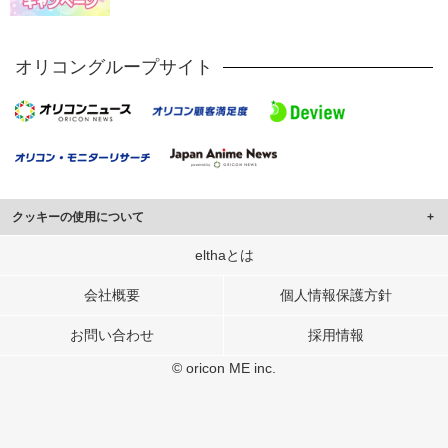
オリコングループサイト
クッキーの使用について
このサイトでは Cookie を使用して、ユーザーに合わせたコンテンツや広告の
elthaとは
表示、ソーシャル メディア機能の提供、広告の表示回数やクリック数の測定を
行っています。
会社概要
個人情報保護方針
また、ユーザーによるサイトの利用状況についても情報を収集し、ソーシャル
お問い合わせ
採用情報
メディアや広告配信、データ解析の各パートナーに提供しています。
各パートナーは、この情報とユーザーが各パートナーに提供した他の情報や、
© oricon ME inc.
ユーザーが各パートナーのサービスを使用したときに収集した他の情報を組み
合わせて使用することがあります。