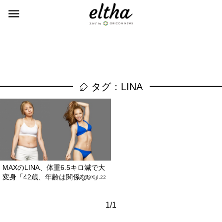
タグ：LINA
MAXのLINA、体重6.5キロ減で大
変身「42歳、年齢は関係ない」
2019.04.22
1/1