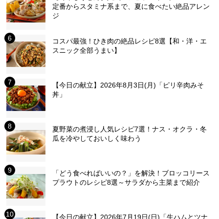
定番からスタミナ系まで、夏に食べたい絶品アレン
ジ
コスパ最強！ひき肉の絶品レシピ8選【和・洋・エ
スニック全部うまい】
【今日の献立】2026年8月3日(月)「ピリ辛肉みそ
丼」
夏野菜の煮浸し人気レシピ7選！ナス・オクラ・冬
瓜を冷やしておいしく味わう
「どう食べればいいの？」を解決！ブロッコリース
プラウトのレシピ8選～サラダから主菜まで紹介
【今日の献立】2026年7月19日(日)「生ハムとツナ