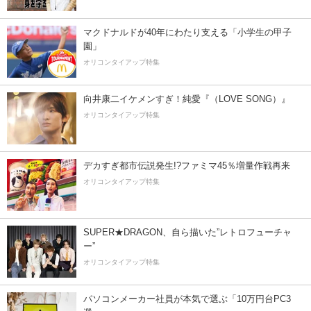
マクドナルドが40年にわたり支える「小学生の甲子
園」
オリコンタイアップ特集
向井康二イケメンすぎ！純愛『（LOVE SONG）』
オリコンタイアップ特集
デカすぎ都市伝説発生!?ファミマ45％増量作戦再来
オリコンタイアップ特集
SUPER★DRAGON、自ら描いた”レトロフューチャ
ー”
オリコンタイアップ特集
パソコンメーカー社員が本気で選ぶ「10万円台PC3