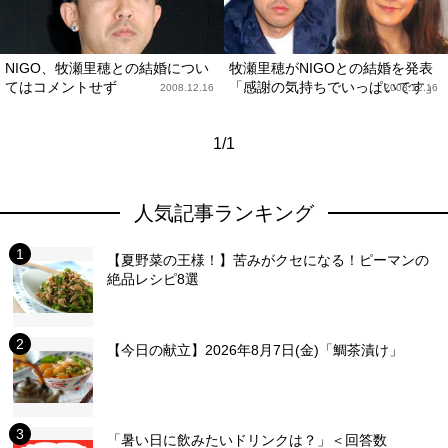
NIGO、牧瀬里穂との結婚につい
牧瀬里穂がNIGOとの結婚を発表
てはコメントせず
「感謝の気持ちでいっぱいです」
2008.12.16
2008.12.16
1/1
人気記事ランキング
【夏野菜の王様！】苦みがクセになる！ピーマンの
絶品レシピ8選
【今日の献立】2026年8月7日(金)「鯛茶漬け」
「暑い日に飲みたいドリンクは？」＜回答数