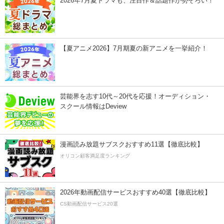
2026年7月夏ドラマも、注目作＆話題作が勢ぞろい！
【夏アニメ2026】7月期夏の新アニメを一挙紹介！
芸能界を志す10代～20代を応援！オーディション・
スクール情報はDeview
漫画読み放題サブスクおすすめ11選【徹底比較】
オリコン顧客満足度ランキング
2026年動画配信サービスおすすめ40選【徹底比較】
CS動画配信サービス20選