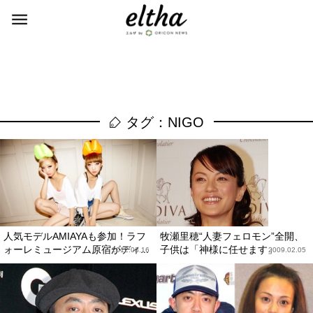
タグ：NIGO
人気モデルAMIAYAも参加！ラフ
牧瀬里穂“人妻フェロモン”全開、
ォーレミュージアム原宿がディ...
子供は「神様に任せます」
2012.03.16
2009.02.05