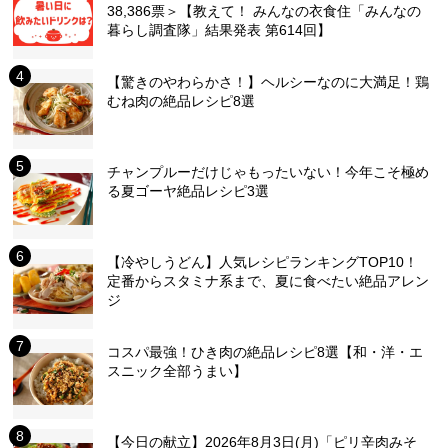
38,386票＞【教えて！ みんなの衣食住「みんなの
暮らし調査隊」結果発表 第614回】
【驚きのやわらかさ！】ヘルシーなのに大満足！鶏
むね肉の絶品レシピ8選
チャンプルーだけじゃもったいない！今年こそ極め
る夏ゴーヤ絶品レシピ3選
【冷やしうどん】人気レシピランキングTOP10！
定番からスタミナ系まで、夏に食べたい絶品アレン
ジ
コスパ最強！ひき肉の絶品レシピ8選【和・洋・エ
スニック全部うまい】
【今日の献立】2026年8月3日(月)「ピリ辛肉みそ