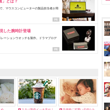
選」とは？
で、マウスコンピューターの製品担当者が用
表現した腕時計登場
ラボレーションウオッチを製作。ドラマプロデ
とめ
スタバ新作イッキ見せ！
天使級に可愛い子供たち