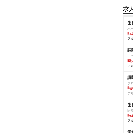
求
歯
ハ
時給
アル
調
フ
時給
アル
調
フ
時給
アル
歯
医
時給
アル
歯