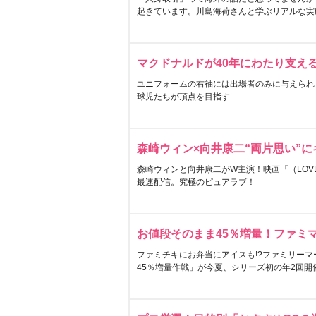
起きています。川島海荷さんと学ぶリアルな実
マクドナルドが40年にわたり支え
ユニフォームの右袖には出場者のみに与えられ
球児たちが頂点を目指す
森崎ウィン×向井康二“両片思い”
森崎ウィンと向井康二がW主演！映画『（LOVE S
最速配信。究極のピュアラブ！
お値段そのまま45％増量！ファミ
ファミチキにお弁当にアイスも!?ファミリーマ
45％増量作戦」が今夏、シリーズ初の年2回開