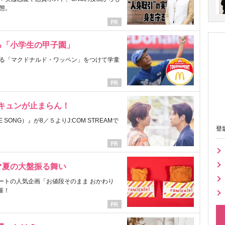
態。
る「小学生の甲子園」
る「マクドナルド・ワッペン」をつけて学童
にキュンが止まらん！
ONG）』が8／５よりJ:COM STREAMで
登
マ夏の大盤振る舞い
ートの人気企画「お値段そのまま おかわり
催！