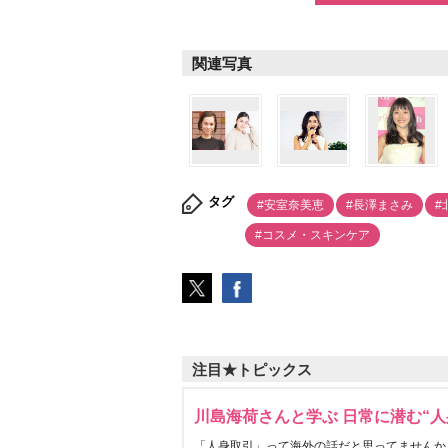
関連写真
タグ
#安室奈美恵
#長澤まさみ
#
#コスメ・スキンケア
注目★トピックス
川島海荷さんと学ぶ 日常に潜む“人
「人身取引」って海外の話だと思ってませんか