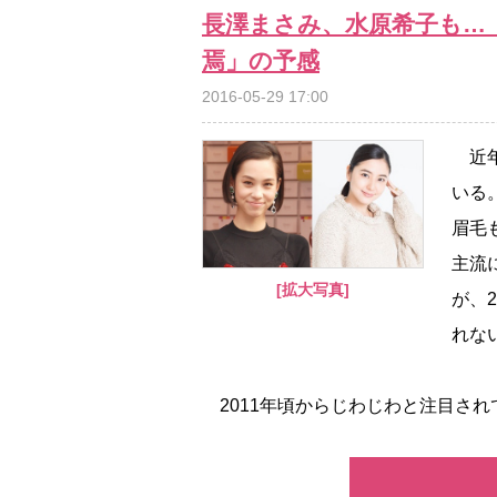
長澤まさみ、水原希子も…
焉」の予感
2016-05-29 17:00
近年
いる
眉毛
主流
[拡大写真]
が、
れな
2011年頃からじわじわと注目されて