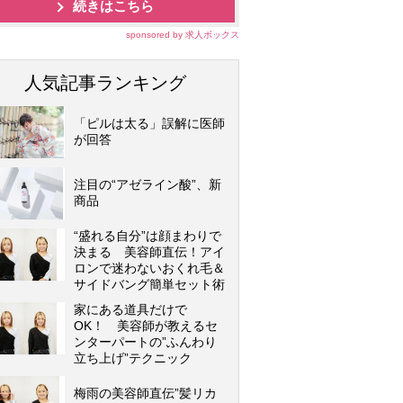
続きはこちら
sponsored by 求人ボックス
人気記事ランキング
「ピルは太る」誤解に医師
が回答
注目の“アゼライン酸”、新
商品
“盛れる自分”は顔まわりで
決まる 美容師直伝！アイ
ロンで迷わないおくれ毛＆
サイドバング簡単セット術
家にある道具だけで
OK！ 美容師が教えるセ
ンターパートの”ふんわり
立ち上げ”テクニック
梅雨の美容師直伝”髪リカ