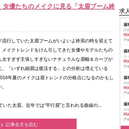
 女優たちのメイクに見る「太眉ブーム終
求
歯
医
時給
アル
流行していた太眉ブームがいよいよ終焉の時を迎えて
。メイクトレンドをけん引してきた女優やモデルたちの
歯
等
も太すぎず主張しすぎないナチュラルな眉幅＆カーブが
時給
アル
に。「いずれ細眉は復活する」との分析は増えている
2016年夏のメイクは眉トレンドの分岐点になるのかもし
歯
医
い。
時給
アル
歯
いた太眉。近年では“平行眉”と言われる曲線の...
永
時給
アル
記事全文を読む