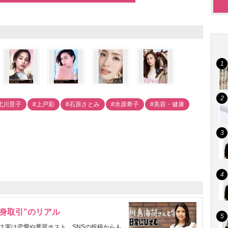
北川景子
#上戸彩
#石原さとみ
#水原希子
#美容・健康
身取引”のリアル
？実は恋愛や悪質ホスト、SNSの投稿からも