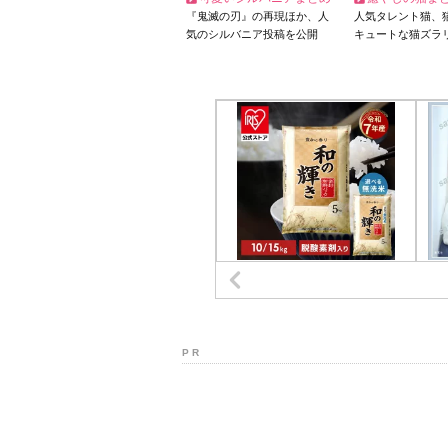
『鬼滅の刃』の再現ほか、人
人気タレント猫、
気のシルバニア投稿を公開
キュートな猫ズラ
P R