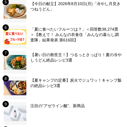
【今日の献立】2026年8月10日(月)「冷やし月見き
つねうどん」
「夏に食べたいフルーツは？」＜回答数38,274票
＞【教えて！ みんなの衣食住「みんなの暮らし調
査隊」結果発表 第616回】
【暑い日の救世主！】つるっとさっぱり！夏の冷や
しうどん絶品レシピ3選
【夏キャンプの定番】炭火でジュワッ！キャンプ飯
の絶品レシピ3選
注目の“アゼライン酸”、新商品