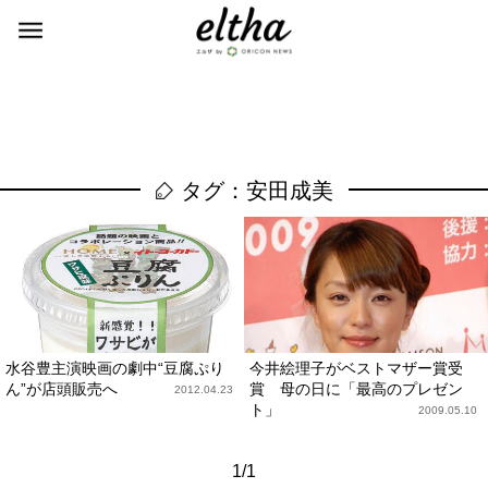
タグ：安田成美
水谷豊主演映画の劇中“豆腐ぷり
今井絵理子がベストマザー賞受
ん”が店頭販売へ
賞 母の日に「最高のプレゼン
2012.04.23
ト」
2009.05.10
1/1