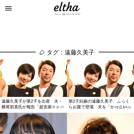
タグ：遠藤久美子
遠藤久美子が第2子を出産 夫・
第2子妊娠の遠藤久美子、ふっく
横尾初喜氏が報告「超安産！」
らお腹で登場 夫を「かっこい...
2019.09.25
2019.06.26