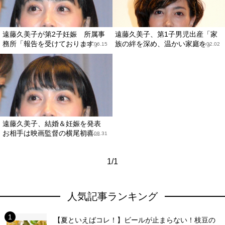
遠藤久美子が第2子妊娠 所属事
遠藤久美子、第1子男児出産「家
務所「報告を受けております」
族の絆を深め、温かい家庭を」
2019.06.15
2017.02.02
遠藤久美子、結婚＆妊娠を発表
お相手は映画監督の横尾初喜...
2016.08.31
1/1
人気記事ランキング
【夏といえばコレ！】ビールが止まらない！枝豆の