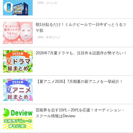
（PR）ジハンピ
朝1分貼るだけ！ミルクピールで一日中ずっとうるツ
ヤ肌
（PR）サボリーノ
2026年7月夏ドラマも、注目作＆話題作が勢ぞろい！
【夏アニメ2026】7月期夏の新アニメを一挙紹介！
芸能界を志す10代～20代を応援！オーディション・
スクール情報はDeview